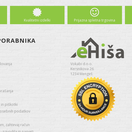
Kvalitetni izdelki
Prijazna spletna trgovina
PORABNIKA
lovanja
Vokabi d.o.o.
Kersnikova 26
1234 Mengeš
prašanja
in piškotki
 osebnih podatkov
um, zahtevaj račun
 navodila in nasveti