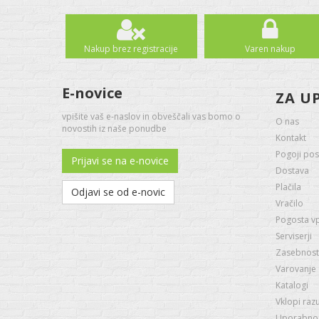
Nakup brez registracije
Varen nakup
E-novice
ZA U
vpišite vaš e-naslov in obveščali vas bomo o
O nas
novostih iz naše ponudbe
Kontakt
Pogoji pos
Prijavi se na e-novice
Dostava
Plačila
Odjavi se od e-novic
Vračilo
Pogosta v
Serviserji
Zasebnost 
Varovanje
Katalogi
Vklopi raz
Uporabno -