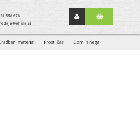
031 558 676
rodaja@ehisa.si
Gradbeni material
Prosti čas
Dom in nega