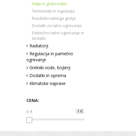
Folije in grelni kabli
Termostati in regulacija
Razdelilci talnega gretja
Dodatki za talno ogrevanje
Električno talno ogrevanje in
dodatki
Radiatorji
Regulacija in pametno
ogrevanje
Grelniki vode, bojlerji
Dodatki in oprema
Klimatske naprave
CENA:
0 €
1 €