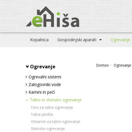
Kopalnica
Gospodinjski aparati
Ogrevanje
Domov
Ogrevanje
Ogrevanje
Ogrevalni sistemi
Zalogovniki vode
Kamini in peči
Talno in stensko ogrevanje
Cevi za talno ogrevanje
Talne plošče
Omarice za talno ogrevanje
Stensko ogrevanje