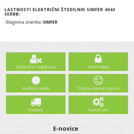
LASTNOSTI ELEKTRIČNI ŠTEDILNIK SIMFER 4043
SERBB:
-Blagovna znamka:
SIMFER
Nakup brez registracije
Varen nakup
Kvalitetni izdelki
Prijazna spletna trgovina
Dostava
Naredi sam
E-novice