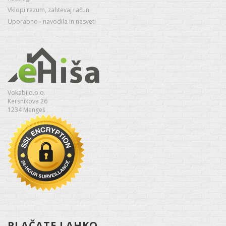
Vklopi razum, zahtevaj račun
Uporabno - navodila in nasveti
Vokabi d.o.o.
Kersnikova 26
1234 Mengeš
PLAČATE LAHKO