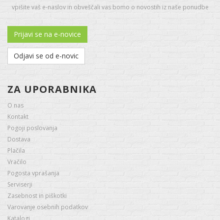
vpišite vaš e-naslov in obveščali vas bomo o novostih iz naše ponudbe
Prijavi se na e-novice
Odjavi se od e-novic
ZA UPORABNIKA
O nas
Kontakt
Pogoji poslovanja
Dostava
Plačila
Vračilo
Pogosta vprašanja
Serviserji
Zasebnost in piškotki
Varovanje osebnih podatkov
Katalogi