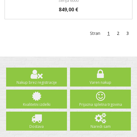
Serija 6000
849,00 €
Stran
1
2
3
Nakup brez registracije
Varen nakup
Kvalitetni izdelki
Prijazna spletna trgovina
Dostava
Naredi sam