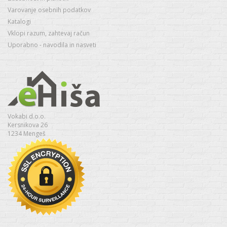
Varovanje osebnih podatkov
Katalogi
Vklopi razum, zahtevaj račun
Uporabno - navodila in nasveti
Vokabi d.o.o.
Kersnikova 26
1234 Mengeš