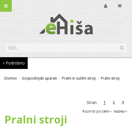
Podrobno
Domov
Gospodinjski aparati
Pralni in sušilni stroji
Pralni stroji
Stran
1
2
3
Razvrsti po:
ceni
nazivu
Pralni stroji