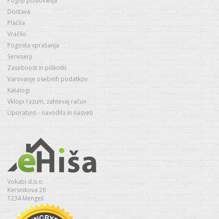
Pogoji poslovanja
Dostava
Plačila
Vračilo
Pogosta vprašanja
Serviserji
Zasebnost in piškotki
Varovanje osebnih podatkov
Katalogi
Vklopi razum, zahtevaj račun
Uporabno - navodila in nasveti
Vokabi d.o.o.
Kersnikova 26
1234 Mengeš