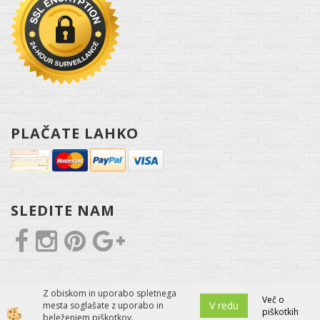
PLAČATE LAHKO
SLEDITE NAM
Z obiskom in uporabo spletnega
Več o
V redu
mesta soglašate z uporabo in
piškotkih
Izdelava spletne trgovine
beleženjem piškotkov.