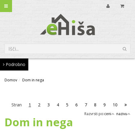
Podrobno
Domov
Dom in nega
Stran
1
2
3
4
5
6
7
8
9
10
Razvrsti po:
ceni
nazivu
Dom in nega