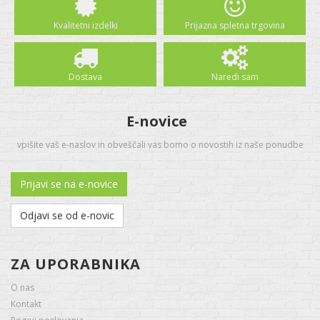
Kvalitetni izdelki
Prijazna spletna trgovina
Dostava
Naredi sam
E-novice
vpišite vaš e-naslov in obveščali vas bomo o novostih iz naše ponudbe
Prijavi se na e-novice
Odjavi se od e-novic
ZA UPORABNIKA
O nas
Kontakt