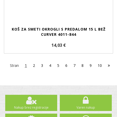
KOŠ ZA SMETI OKROGLI S PREDALOM 15 L BEŽ
CURVER 4011-844
14,03 €
Stran
1
2
3
4
5
6
7
8
9
10
Nakup brez registracije
Varen nakup