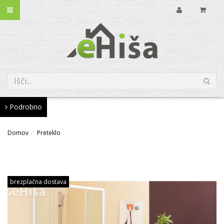
Podrobno
Domov
Preteklo
brezplačna dostava