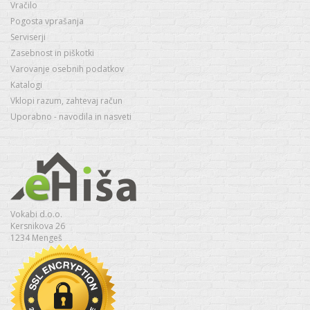
Vračilo
Pogosta vprašanja
Serviserji
Zasebnost in piškotki
Varovanje osebnih podatkov
Katalogi
Vklopi razum, zahtevaj račun
Uporabno - navodila in nasveti
Vokabi d.o.o.
Kersnikova 26
1234 Mengeš