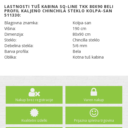
LASTNOSTI TUŠ KABINA SQ-LINE TKK 80X90 BELI
PROFIL KALJENO CHINCHILA STEKLO KOLPA-SAN
511330:
Blagovna znamka:
Kolpa-san
Višina:
190 cm
Dimenzija:
80x90 cm
Steklo:
Chincilla steklo
Debelina stekla:
5/6 mm
Barva profila:
Bela
Oblika:
Kotna tuš kabina
Nakup brez registracije
Varen nakup
Kvalitetni izdelki
Prijazna spletna trgovina