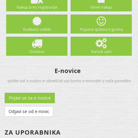
Nakup brez registracije
Varen nakup
Kvalitetni izdelki
Prijazna spletna trgovina
Dostava
Naredi sam
E-novice
vpišite vaš e-naslov in obveščali vas bomo o novostih iz naše ponudbe
Prijavi se na e-novice
Odjavi se od e-novic
ZA UPORABNIKA