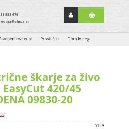
031 558 676
rodaja@ehisa.si
Gradbeni material
Prosti čas
Dom in nega
rične škarje za živo
 EasyCut 420/45
ENA 09830-20
5159