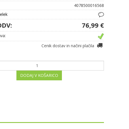
4078500016568
delek
DDV:
76,99 €
va:
Cenik dostav in načini plačila
DODAJ V KOŠARICO