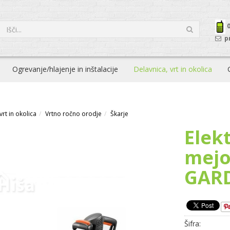
p
Ogrevanje/hlajenje in inštalacije
Delavnica, vrt in okolica
vrt in okolica
Vrtno ročno orodje
Škarje
Elekt
mejo
GARD
Šifra: