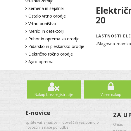
vrtalniki zemlje
Elektri
Semena in sejalniki
Ostalo vrtno orodje
20
Vrtno pohištvo
Merilci in detektorji
LASTNOSTI ELE
Pribor in oprema za orodje
-Blagovna znamka
Zidarsko in pleskarsko orodje
Električno ročno orodje
Agro oprema
Nakup brez registracije
Varen nakup
E-novice
ZA U
vpišite vaš e-naslov in obveščali vas bomo o
O nas
novostih iz naše ponudbe