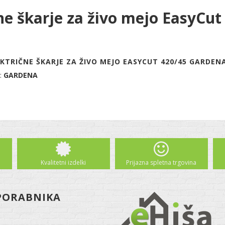
čne škarje za živo mejo EasyC
KTRIČNE ŠKARJE ZA ŽIVO MEJO EASYCUT 420/45 GARDENA
:
GARDENA
Kvalitetni izdelki
Prijazna spletna trgovina
PORABNIKA