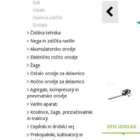
Seti
Ostalo
Osebna zaščita
Dodatki
Čistilna tehnika
Nega in zaščita rastlin
Akumulatorsko orodje
Električno ročno orodje
Žage
Ostalo orodje za delavnico
Ročno orodje za delavnico
Agregati, kompresorji in
pnevmatsko orodje
Varilni aparati
Kosilnice, žage, prezračevalniki
in traktorji
Cepilniki in drobilci vej
OPIS IZDELKA
Prekopalniki, kultivatorji in