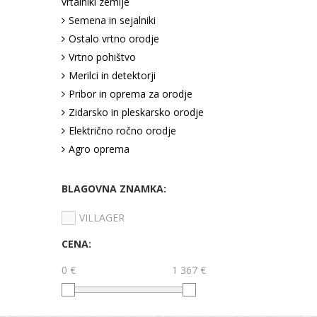
vrtalniki zemlje
Semena in sejalniki
Ostalo vrtno orodje
Vrtno pohištvo
Merilci in detektorji
Pribor in oprema za orodje
Zidarsko in pleskarsko orodje
Električno ročno orodje
Agro oprema
BLAGOVNA ZNAMKA:
VILLAGER
CENA:
0 €
1 367 €