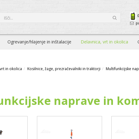
p
Ogrevanje/hlajenje in inštalacije
Delavnica, vrt in okolica
vrt in okolica
Kosilnice, žage, prezračevalniki in traktorji
Multifunkcijske na
unkcijske naprave in kom