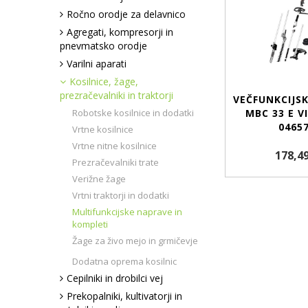
Ročno orodje za delavnico
Agregati, kompresorji in
pnevmatsko orodje
Varilni aparati
Kosilnice, žage,
prezračevalniki in traktorji
VEČFUNKCIJS
Robotske kosilnice in dodatki
MBC 33 E V
0465
Vrtne kosilnice
Vrtne nitne kosilnice
178,49
Prezračevalniki trate
Verižne žage
Vrtni traktorji in dodatki
Multifunkcijske naprave in
kompleti
Žage za živo mejo in grmičevje
Dodatna oprema kosilnic
Cepilniki in drobilci vej
Prekopalniki, kultivatorji in