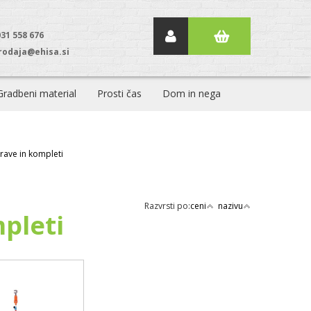
031 558 676
rodaja@ehisa.si
Gradbeni material
Prosti čas
Dom in nega
prave in kompleti
Razvrsti po:
ceni
nazivu
pleti