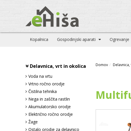
Kopalnica
Gospodinjski aparati
Ogrevanje
Domov
Delavnica, 
Delavnica, vrt in okolica
Voda na vrtu
Vrtno ročno orodje
Multif
Čistilna tehnika
Nega in zaščita rastlin
Akumulatorsko orodje
Električno ročno orodje
Žage
Ostalo orodje za delavnico