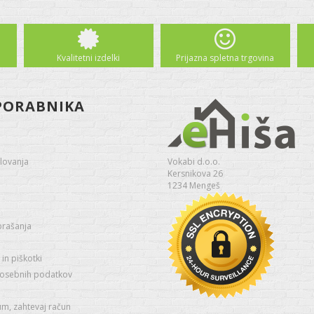
Kvalitetni izdelki
Prijazna spletna trgovina
PORABNIKA
lovanja
Vokabi d.o.o.
Kersnikova 26
1234 Mengeš
prašanja
in piškotki
 osebnih podatkov
um, zahtevaj račun