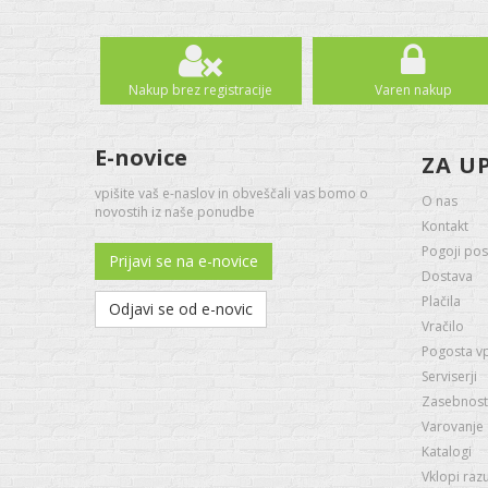
Nakup brez registracije
Varen nakup
E-novice
ZA U
vpišite vaš e-naslov in obveščali vas bomo o
O nas
novostih iz naše ponudbe
Kontakt
Pogoji pos
Prijavi se na e-novice
Dostava
Plačila
Odjavi se od e-novic
Vračilo
Pogosta v
Serviserji
Zasebnost 
Varovanje
Katalogi
Vklopi raz