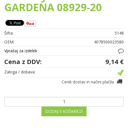
GARDENA 08929-20
Šifra:
5148
OEM:
4078500023580
Vprašaj za izdelek
Cena z DDV:
9,14 €
Zaloga / dobava:
Cenik dostav in načini plačila
DODAJ V KOŠARICO