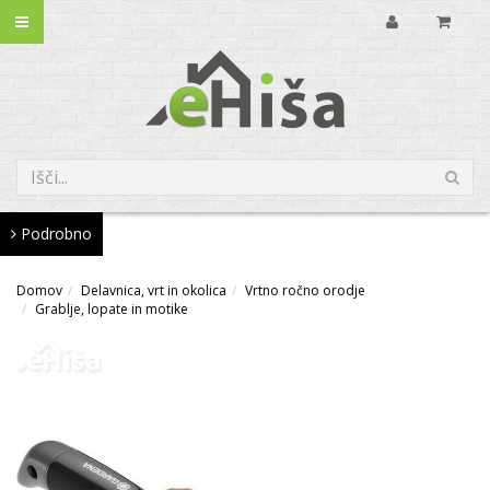
Podrobno
Domov
Delavnica, vrt in okolica
Vrtno ročno orodje
Grablje, lopate in motike