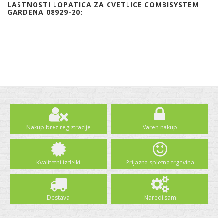
LASTNOSTI LOPATICA ZA CVETLICE COMBISYSTEM
GARDENA 08929-20:
Nakup brez registracije
Varen nakup
Kvalitetni izdelki
Prijazna spletna trgovina
Dostava
Naredi sam