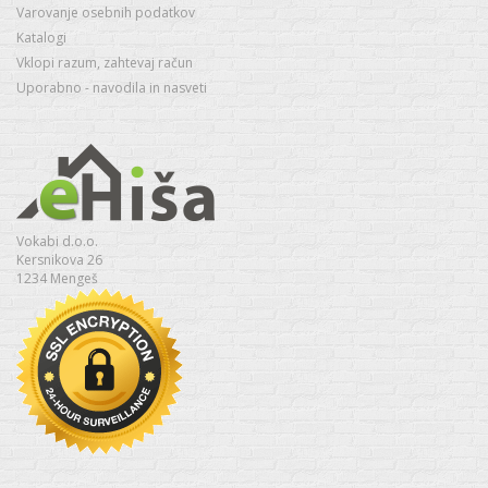
Varovanje osebnih podatkov
Katalogi
Vklopi razum, zahtevaj račun
Uporabno - navodila in nasveti
Vokabi d.o.o.
Kersnikova 26
1234 Mengeš