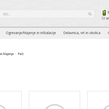
p
Ogrevanje/hlajenje in inštalacije
Delavnica, vrt in okolica
in hlajenje
Peči