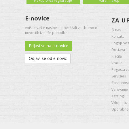
Nakup brez registracije
Varen nakup
E-novice
ZA U
vpišite vaš e-naslov in obveščali vas bomo o
O nas
novostih iz naše ponudbe
Kontakt
Pogoji pos
Prijavi se na e-novice
Dostava
Plačila
Odjavi se od e-novic
Vračilo
Pogosta v
Serviserji
Zasebnost 
Varovanje
Katalogi
Vklopi raz
Uporabno -