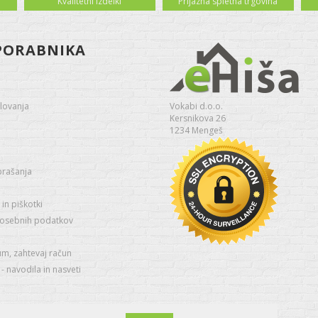
Kvalitetni izdelki
Prijazna spletna trgovina
PORABNIKA
lovanja
Vokabi d.o.o.
Kersnikova 26
1234 Mengeš
prašanja
in piškotki
 osebnih podatkov
um, zahtevaj račun
 navodila in nasveti