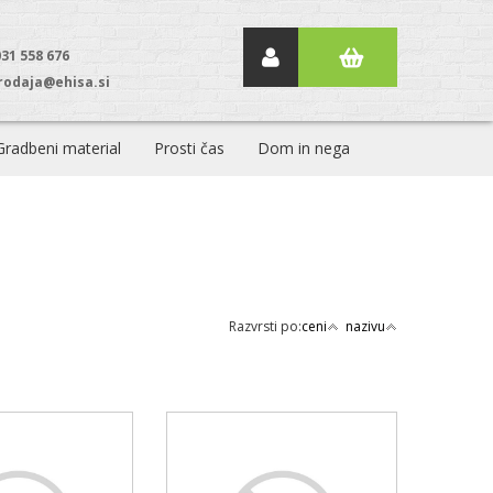
031 558 676
rodaja@ehisa.si
Gradbeni material
Prosti čas
Dom in nega
Razvrsti po:
ceni
nazivu