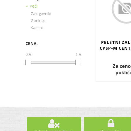
Peči
Zalogovniki
Gorilniki
Kamini
PELETNI ZA
CENA:
CPSP-M CEN
0 €
1 €
Za ceno
pokliči