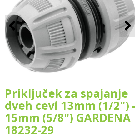
Priključek za spajanje
dveh cevi 13mm (1/2") -
15mm (5/8") GARDENA
18232-29