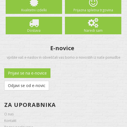
Kvalitetni izdelki
Prijazna spletna trgovina
Dostava
Naredi sam
E-novice
vpišite vaš e-naslov in obveščali vas bomo o novostih iz naše ponudbe
Prijavi se na e-novice
Odjavi se od e-novic
ZA UPORABNIKA
O nas
Kontakt