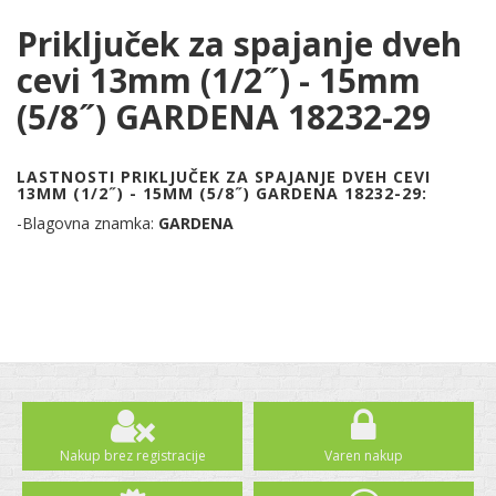
Priključek za spajanje dveh
cevi 13mm (1/2˝) - 15mm
(5/8˝) GARDENA 18232-29
LASTNOSTI PRIKLJUČEK ZA SPAJANJE DVEH CEVI
13MM (1/2˝) - 15MM (5/8˝) GARDENA 18232-29:
-Blagovna znamka:
GARDENA
Nakup brez registracije
Varen nakup