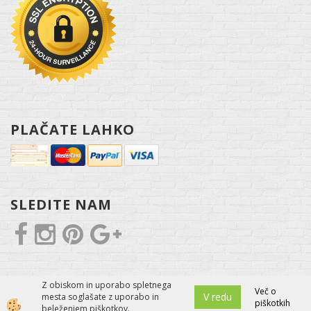
PLAČATE LAHKO
SLEDITE NAM
Z obiskom in uporabo spletnega
Več o
V redu
mesta soglašate z uporabo in
piškotkih
Izdelava spletne trgovine
beleženjem piškotkov.