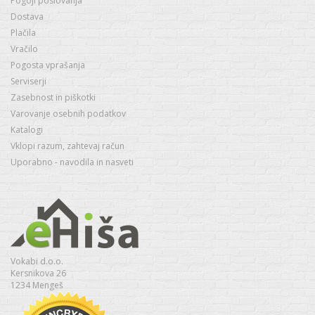
Pogoji poslovanja
Dostava
Plačila
Vračilo
Pogosta vprašanja
Serviserji
Zasebnost in piškotki
Varovanje osebnih podatkov
Katalogi
Vklopi razum, zahtevaj račun
Uporabno - navodila in nasveti
Vokabi d.o.o.
Kersnikova 26
1234 Mengeš