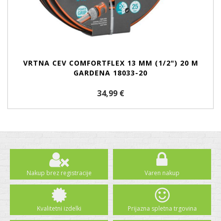
VRTNA CEV COMFORTFLEX 13 MM (1/2") 20 M
GARDENA 18033-20
34,99 €
Nakup brez registracije
Varen nakup
Kvalitetni izdelki
Prijazna spletna trgovina