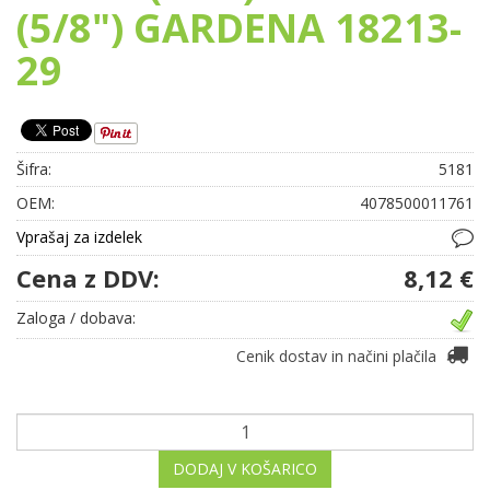
(5/8") GARDENA 18213-
29
Šifra:
5181
OEM:
4078500011761
Vprašaj za izdelek
Cena z DDV:
8,12 €
Zaloga / dobava:
Cenik dostav in načini plačila
DODAJ V KOŠARICO