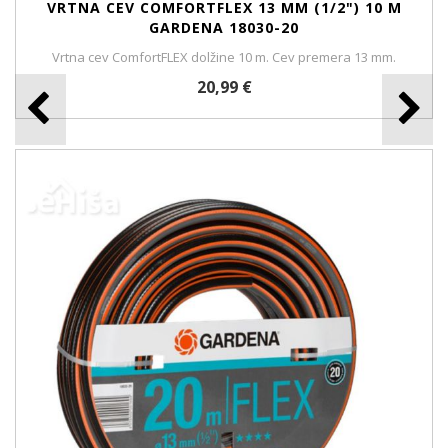
VRTNA CEV COMFORTFLEX 13 MM (1/2") 10 M
GARDENA 18030-20
Vrtna cev ComfortFLEX dolžine 10 m. Cev premera 13 mm.
20,99 €