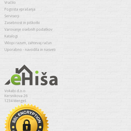
Vračilo
Pogosta vprašanja
Serviserji
Zasebnost in piškotki
Varovanje osebnih podatkov
Katalogi
Vklopi razum, zahtevaj račun
Uporabno - navodila in nasveti
Vokabi d.o.o.
Kersnikova 26
1234 Mengeš