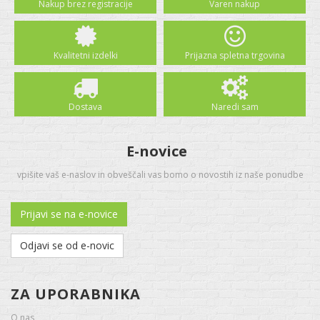
Nakup brez registracije
Varen nakup
Kvalitetni izdelki
Prijazna spletna trgovina
Dostava
Naredi sam
E-novice
vpišite vaš e-naslov in obveščali vas bomo o novostih iz naše ponudbe
Prijavi se na e-novice
Odjavi se od e-novic
ZA UPORABNIKA
O nas