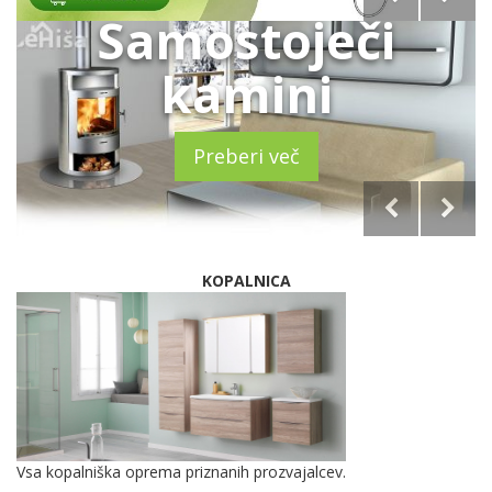
Samostoječi
kamini
Preberi več
KOPALNICA
Vsa kopalniška oprema priznanih prozvajalcev.