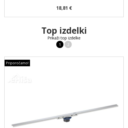
18,81 €
Top izdelki
Prikaži top izdelke
1
2
Priporočamo!