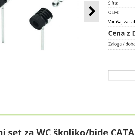
Šifra:
OEM:
Vprašaj za iz
Cena z 
Zaloga / doba
i set za WC školjko/bide CA