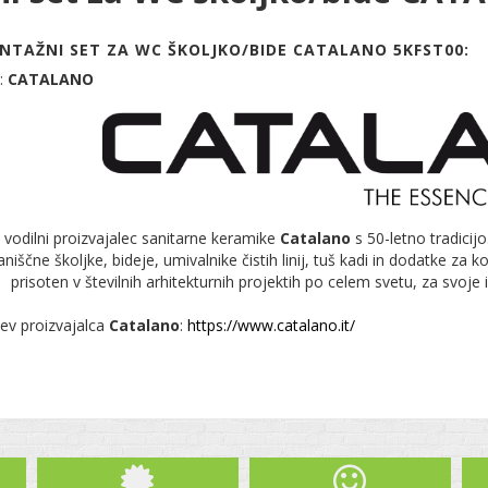
NTAŽNI SET ZA WC ŠKOLJKO/BIDE CATALANO 5KFST00:
:
CATALANO
ki vodilni proizvajalec sanitarne keramike
Catalano
s 50-letno tradicij
niščne školjke, bideje, umivalnike čistih linij, tuš kadi in dodatke za 
prisoten v številnih arhitekturnih projektih po celem svetu, za svoje 
tev proizvajalca
Catalano
:
https://www.catalano.it/