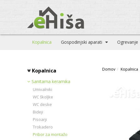
Kopalnica
Gospodinjski aparati
Ogrevanje
Domov
Kopalnica
Kopalnica
Sanitarna keramika
Umivalniki
WC školjke
WC deske
Bideji
Pisoarji
Trokadero
Pribor za montažo