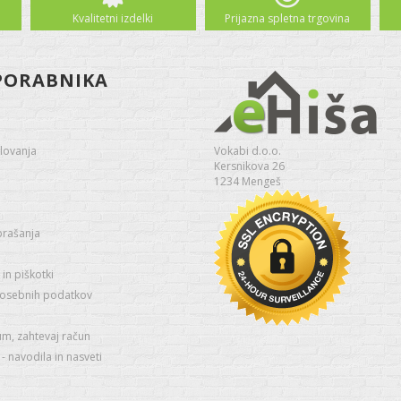
Kvalitetni izdelki
Prijazna spletna trgovina
PORABNIKA
lovanja
Vokabi d.o.o.
Kersnikova 26
1234 Mengeš
prašanja
in piškotki
 osebnih podatkov
um, zahtevaj račun
 navodila in nasveti