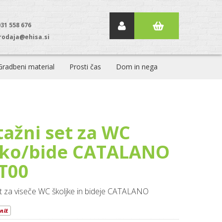
031 558 676
rodaja@ehisa.si
Gradbeni material
Prosti čas
Dom in nega
ažni set za WC
jko/bide CATALANO
T00
t za viseče WC školjke in bideje CATALANO