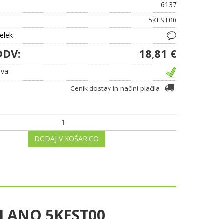
6137
5KFST00
delek
DDV:
18,81 €
va:
Cenik dostav in načini plačila
DODAJ V KOŠARICO
TALANO 5KFST00