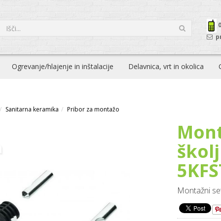
p
Ogrevanje/hlajenje in inštalacije
Delavnica, vrt in okolica
Sanitarna keramika
Pribor za montažo
Mont
škol
5KFS
Montažni se