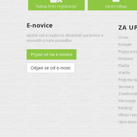
Nakup brez registracije
Varen nakup
E-novice
ZA U
vpišite vaš e-naslov in obveščali vas bomo o
O nas
novostih iz naše ponudbe
Kontakt
Pogoji pos
Prijavi se na e-novice
Dostava
Plačila
Odjavi se od e-novic
Vračilo
Pogosta v
Serviserji
Zasebnost 
Varovanje
Katalogi
Vklopi raz
Uporabno -