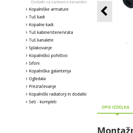
Dodatki za sanitarno keramiko
Kopalniške armature
Tuš kadi
Kopalne kadi
Tuš kabine/stene/vrata
Tuš kanalete
Splakovanje
Kopalniško pohištvo
Sifoni
Kopalniška galanterija
Ogledala
Prezračevanje
Kopalniški radiatorji in dodatki
Seti - kompleti
OPIS IZDELKA
Montažn