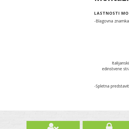
LASTNOSTI MO
-Blagovna znamka
Italijans
edinstvene stra
-Spletna predstavi