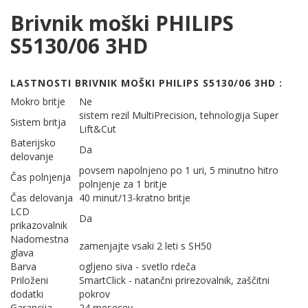
Brivnik moški PHILIPS
S5130/06 3HD
LASTNOSTI BRIVNIK MOŠKI PHILIPS S5130/06 3HD :
Mokro britje
Ne
sistem rezil MultiPrecision, tehnologija Super
Sistem britja
Lift&Cut
Baterijsko
Da
delovanje
povsem napolnjeno po 1 uri, 5 minutno hitro
Čas polnjenja
polnjenje za 1 britje
Čas delovanja
40 minut/13-kratno britje
LCD
Da
prikazovalnik
Nadomestna
zamenjajte vsaki 2 leti s SH50
glava
Barva
ogljeno siva - svetlo rdeča
Priloženi
SmartClick - natančni prirezovalnik, zaščitni
dodatki
pokrov
Garancija
24 mesecev