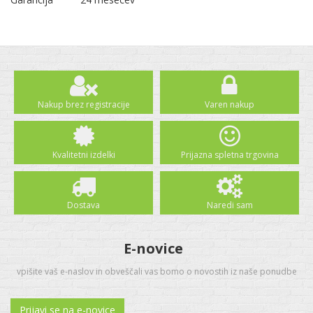
Nakup brez registracije
Varen nakup
Kvalitetni izdelki
Prijazna spletna trgovina
Dostava
Naredi sam
E-novice
vpišite vaš e-naslov in obveščali vas bomo o novostih iz naše ponudbe
Prijavi se na e-novice