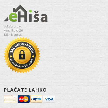
Vokabi d.o.o.
Kersnikova 26
1234 Mengeš
PLAČATE LAHKO