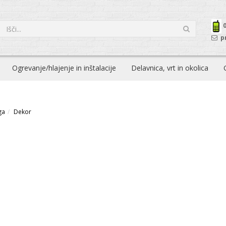
p
Ogrevanje/hlajenje in inštalacije
Delavnica, vrt in okolica
ga
Dekor