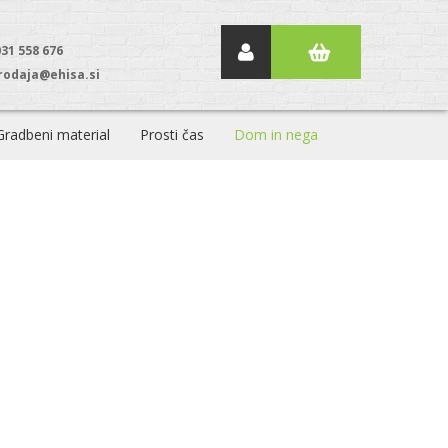
031 558 676
rodaja@ehisa.si
Gradbeni material
Prosti čas
Dom in nega