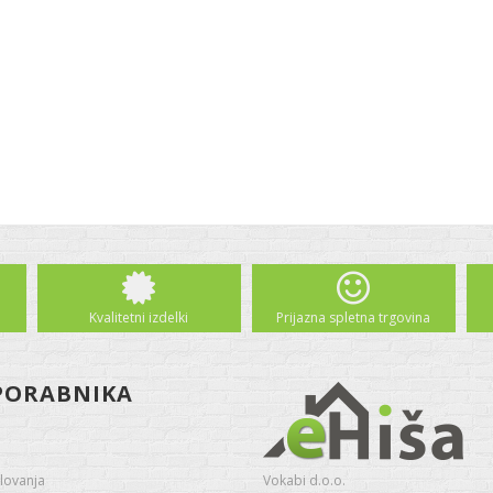
Kvalitetni izdelki
Prijazna spletna trgovina
PORABNIKA
lovanja
Vokabi d.o.o.