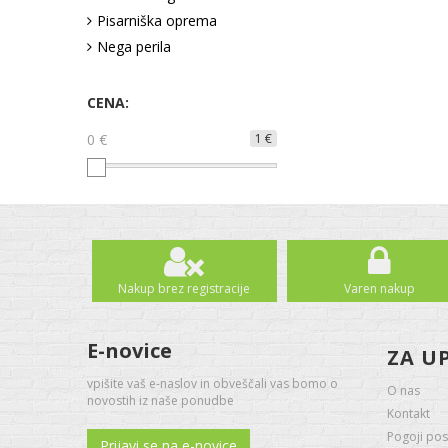
Pisarniška oprema
Nega perila
CENA:
0 €
1 €
Nakup brez registracije
Varen nakup
E-novice
ZA U
vpišite vaš e-naslov in obveščali vas bomo o
O nas
novostih iz naše ponudbe
Kontakt
Pogoji pos
Prijavi se na e-novice