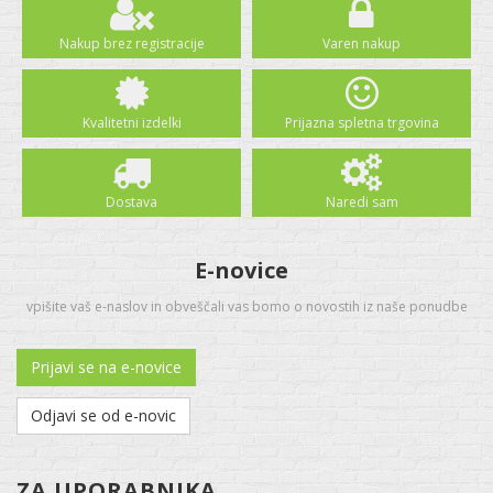
Nakup brez registracije
Varen nakup
Kvalitetni izdelki
Prijazna spletna trgovina
Dostava
Naredi sam
E-novice
vpišite vaš e-naslov in obveščali vas bomo o novostih iz naše ponudbe
Prijavi se na e-novice
Odjavi se od e-novic
ZA UPORABNIKA