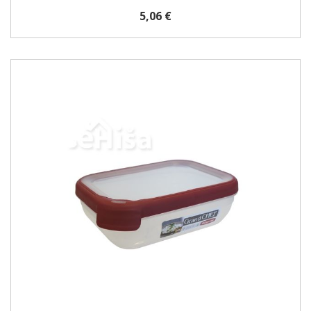
5,06 €