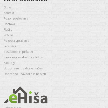
O nas
Kontakt
Pogoji poslovanja
Dostava
Plačila
Vračilo
Pogosta vprašanja
Serviserji
Zasebnost in piškotki
Varovanje osebnih podatkov
Katalogi
Vklopi razum, zahtevaj račun
Uporabno - navodila in nasveti
Vokabi d.o.o.