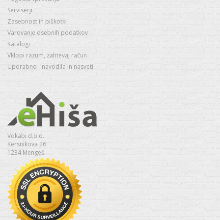
Serviserji
Zasebnost in piškotki
Varovanje osebnih podatkov
Katalogi
Vklopi razum, zahtevaj račun
Uporabno - navodila in nasveti
Vokabi d.o.o.
Kersnikova 26
1234 Mengeš