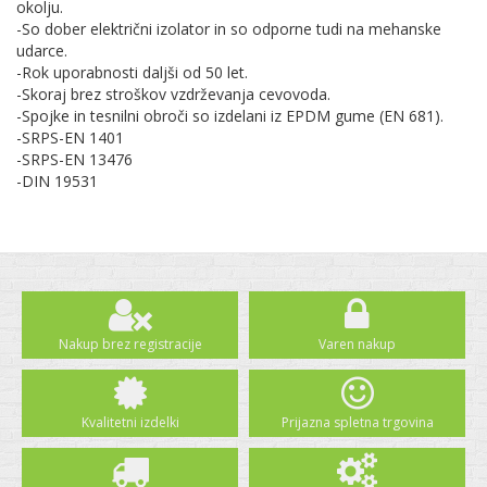
okolju.
-So dober električni izolator in so odporne tudi na mehanske
udarce.
-Rok uporabnosti daljši od 50 let.
-Skoraj brez stroškov vzdrževanja cevovoda.
-Spojke in tesnilni obroči so izdelani iz EPDM gume (EN 681).
-SRPS-EN 1401
-SRPS-EN 13476
-DIN 19531
Nakup brez registracije
Varen nakup
Kvalitetni izdelki
Prijazna spletna trgovina