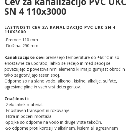
Cev za kanalizacijo PVC UKC
SN 4 110x3000
LASTNOSTI CEV ZA KANALIZACIJO PVC UKC SN 4
110X3000 :
-Premer: 110 mm
-Dolžina: 250 mm
Kanalizacijske cevi
prenesejo temperature do +60°C in so
enostavne za uporabo, lahko se režejo in med seboj se
povezujejo z povezovalnimi elementi ki imajo gumjast obroč in
tako zagotavljajo tesen spoj.
Odporne so na slano vodo, alkohol, kisline, alkalije, sulfate,
agresivne pline in vseh vrst detergentov.
Značilnosti:
-Zelo lahek material.
-Enostaven transport in rokovanje.
-Hitra in poceni montaža.
-Spojke so odporne na vodo in druge vrste tekočin.
-So odporne proti koroziji v alkalnem, kislem ali agresivnem