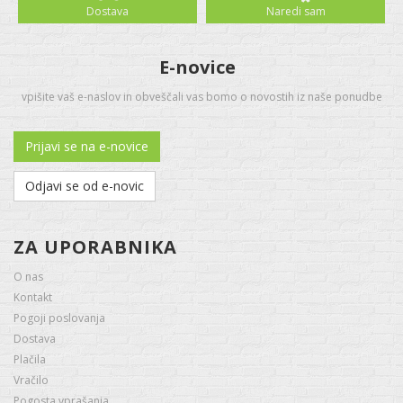
Dostava
Naredi sam
E-novice
vpišite vaš e-naslov in obveščali vas bomo o novostih iz naše ponudbe
Prijavi se na e-novice
Odjavi se od e-novic
ZA UPORABNIKA
O nas
Kontakt
Pogoji poslovanja
Dostava
Plačila
Vračilo
Pogosta vprašanja