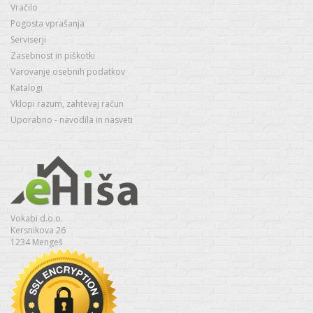
Vračilo
Pogosta vprašanja
Serviserji
Zasebnost in piškotki
Varovanje osebnih podatkov
Katalogi
Vklopi razum, zahtevaj račun
Uporabno - navodila in nasveti
Vokabi d.o.o.
Kersnikova 26
1234 Mengeš