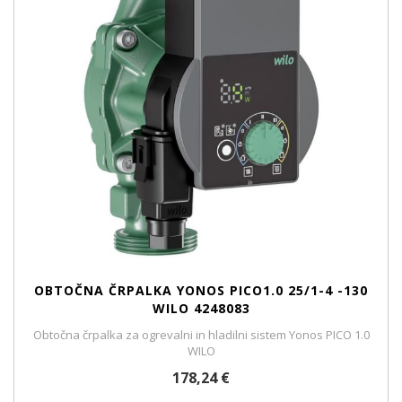
OBTOČNA ČRPALKA YONOS PICO1.0 25/1-4 -130
WILO 4248083
Obtočna črpalka za ogrevalni in hladilni sistem Yonos PICO 1.0
WILO
178,24 €