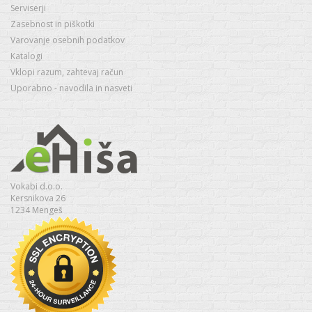
Serviserji
Zasebnost in piškotki
Varovanje osebnih podatkov
Katalogi
Vklopi razum, zahtevaj račun
Uporabno - navodila in nasveti
Vokabi d.o.o.
Kersnikova 26
1234 Mengeš