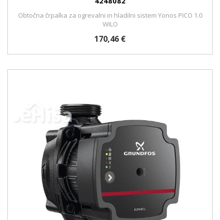
4248082
Obtočna črpalka za ogrevalni in hladilni sistem Yonos PICO 1.0
WILO
170,46 €