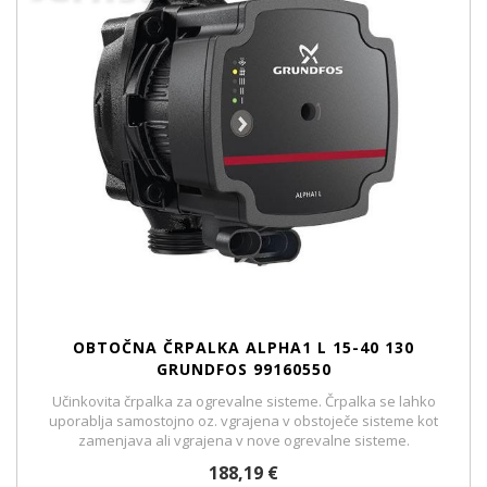
OBTOČNA ČRPALKA ALPHA1 L 15-40 130
GRUNDFOS 99160550
Učinkovita črpalka za ogrevalne sisteme. Črpalka se lahko
uporablja samostojno oz. vgrajena v obstoječe sisteme kot
zamenjava ali vgrajena v nove ogrevalne sisteme.
188,19 €