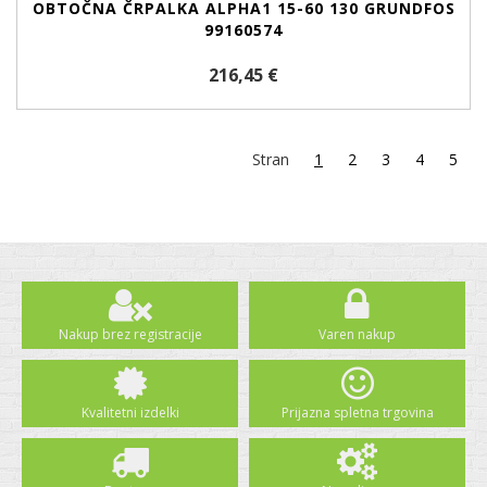
OBTOČNA ČRPALKA ALPHA1 15-60 130 GRUNDFOS
99160574
216,45 €
Stran
1
2
3
4
5
Nakup brez registracije
Varen nakup
Kvalitetni izdelki
Prijazna spletna trgovina