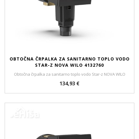
OBTOČNA ČRPALKA ZA SANITARNO TOPLO VODO
STAR-Z NOVA WILO 4132760
Obtočna črpalka za sanitarno toplo vodo Star-z NOVA WILO
134,93 €