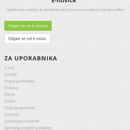
E-novice
vpišite vaš e-naslov in obveščali vas bomo o novostih iz naše ponudbe
Prijavi se na e-novice
Odjavi se od e-novic
ZA UPORABNIKA
O nas
Kontakt
Pogoji poslovanja
Dostava
Plačila
Vračilo
Pogosta vprašanja
Serviserji
Zasebnost in piškotki
Varovanje osebnih podatkov