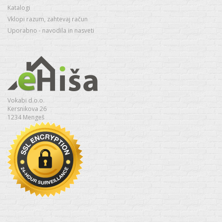
Katalogi
Vklopi razum, zahtevaj račun
Uporabno - navodila in nasveti
Vokabi d.o.o.
Kersnikova 26
1234 Mengeš