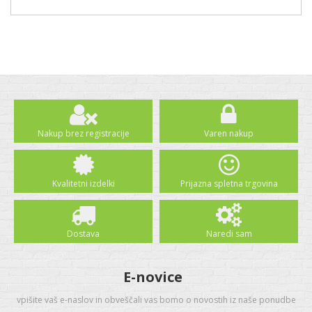
Nakup brez registracije
Varen nakup
Kvalitetni izdelki
Prijazna spletna trgovina
Dostava
Naredi sam
E-novice
vpišite vaš e-naslov in obveščali vas bomo o novostih iz naše ponudbe