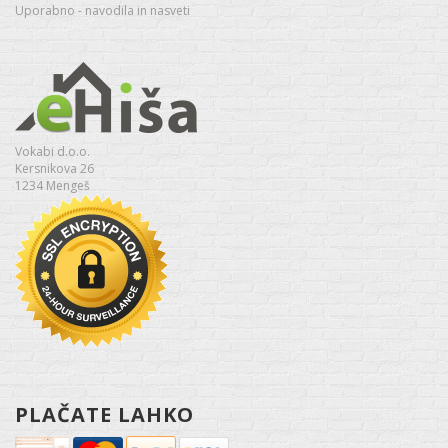
Uporabno - navodila in nasveti
Vokabi d.o.o.
Kersnikova 26
1234 Mengeš
PLAČATE LAHKO