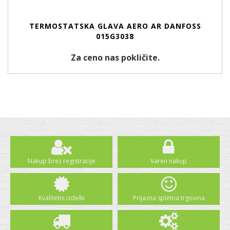
TERMOSTATSKA GLAVA AERO AR DANFOSS
015G3038
Za ceno nas pokličite.
Nakup brez registracije
Varen nakup
Kvalitetni izdelki
Prijazna spletna trgovina