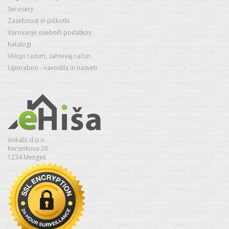
Serviserji
Zasebnost in piškotki
Varovanje osebnih podatkov
Katalogi
Vklopi razum, zahtevaj račun
Uporabno - navodila in nasveti
Vokabi d.o.o.
Kersnikova 26
1234 Mengeš