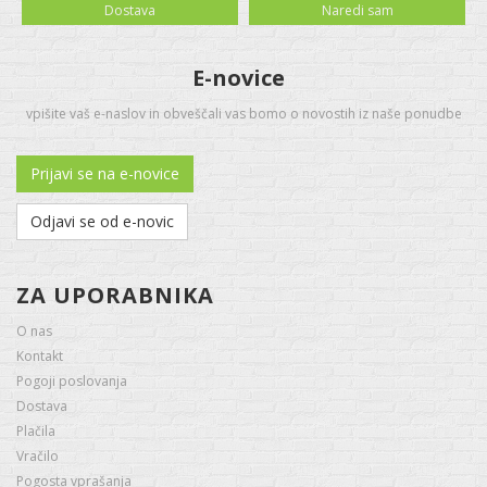
Dostava
Naredi sam
E-novice
vpišite vaš e-naslov in obveščali vas bomo o novostih iz naše ponudbe
Prijavi se na e-novice
Odjavi se od e-novic
ZA UPORABNIKA
O nas
Kontakt
Pogoji poslovanja
Dostava
Plačila
Vračilo
Pogosta vprašanja