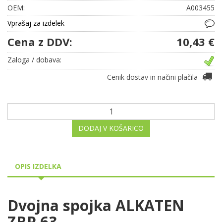
OEM:
A003455
Vprašaj za izdelek
Cena z DDV:
10,43 €
Zaloga / dobava:
Cenik dostav in načini plačila
DODAJ V KOŠARICO
OPIS IZDELKA
Dvojna spojka ALKATEN
ZBP 63