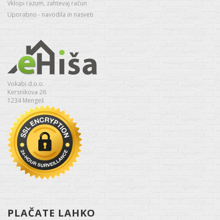
Vklopi razum, zahtevaj račun
Uporabno - navodila in nasveti
Vokabi d.o.o.
Kersnikova 26
1234 Mengeš
PLAČATE LAHKO