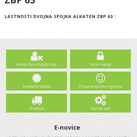
LASTNOSTI DVOJNA SPOJKA ALKATEN ZBP 63 :
Nakup brez registracije
Varen nakup
Kvalitetni izdelki
Prijazna spletna trgovina
Dostava
Naredi sam
E-novice