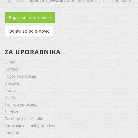
vpišite vaš e-naslov in obveščali vas bomo o novostih iz naše ponudbe
Prijavi se na e-novice
Odjavi se od e-novic
ZA UPORABNIKA
O nas
Kontakt
Pogoji poslovanja
Dostava
Plačila
Vračilo
Pogosta vprašanja
Serviserji
Zasebnost in piškotki
Varovanje osebnih podatkov
Katalogi