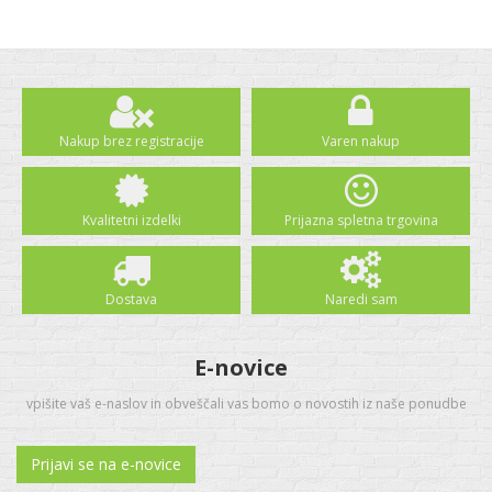
Nakup brez registracije
Varen nakup
Kvalitetni izdelki
Prijazna spletna trgovina
Dostava
Naredi sam
E-novice
vpišite vaš e-naslov in obveščali vas bomo o novostih iz naše ponudbe
Prijavi se na e-novice