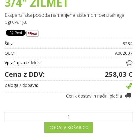
3/4" ZILMET
Ekspanzijska posoda namenjena sistemom centralnega
ogrevanja.
Šifra:
3234
OEM:
A002007
Vprašaj za izdelek
Cena z DDV:
258,03 €
Zaloga / dobava:
Cenik dostav in načini plačila
DODAJ V KOŠARICO