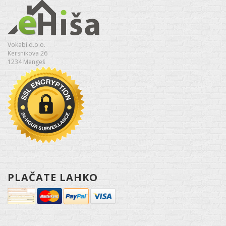
Vokabi d.o.o.
Kersnikova 26
1234 Mengeš
PLAČATE LAHKO