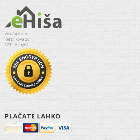
Vokabi d.o.o.
Kersnikova 26
1234 Mengeš
PLAČATE LAHKO