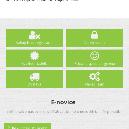
Nakup brez registracije
Varen nakup
Kvalitetni izdelki
Prijazna spletna trgovina
Dostava
Naredi sam
E-novice
vpišite vaš e-naslov in obveščali vas bomo o novostih iz naše ponudbe
Prijavi se na e-novice