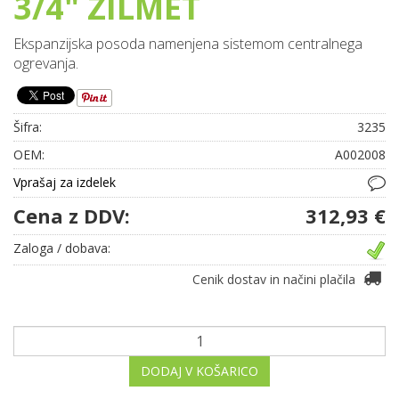
3/4" ZILMET
Ekspanzijska posoda namenjena sistemom centralnega
ogrevanja.
Šifra:
3235
OEM:
A002008
Vprašaj za izdelek
Cena z DDV:
312,93 €
Zaloga / dobava:
Cenik dostav in načini plačila
DODAJ V KOŠARICO