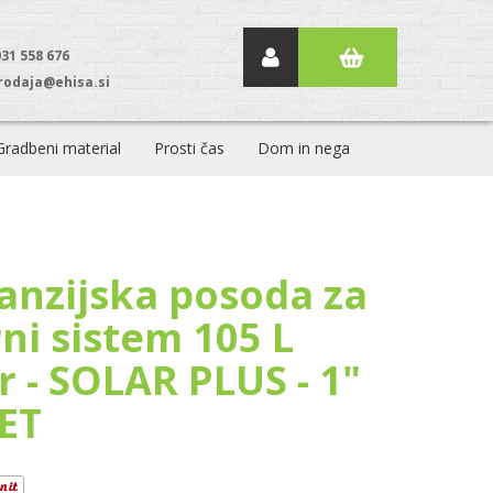
031 558 676
rodaja@ehisa.si
Gradbeni material
Prosti čas
Dom in nega
anzijska posoda za
ni sistem 105 L
r - SOLAR PLUS - 1"
ET