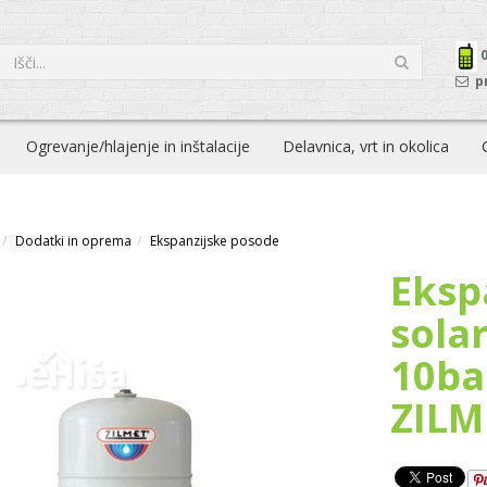
p
Ogrevanje/hlajenje in inštalacije
Delavnica, vrt in okolica
Dodatki in oprema
Ekspanzijske posode
Eksp
solar
10ba
ZILM