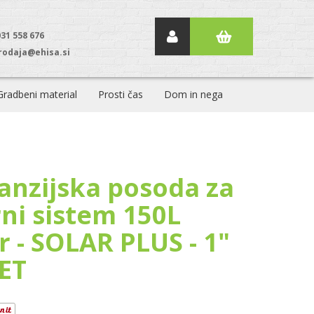
031 558 676
rodaja@ehisa.si
Gradbeni material
Prosti čas
Dom in nega
anzijska posoda za
rni sistem 150L
r - SOLAR PLUS - 1"
ET