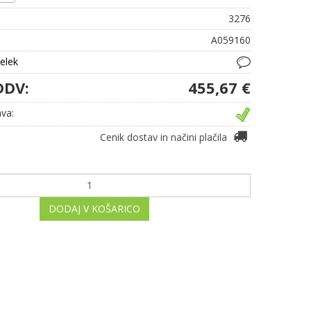
3276
A059160
delek
DDV:
455,67 €
va:
Cenik dostav in načini plačila
DODAJ V KOŠARICO