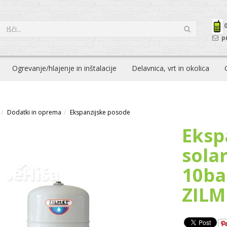
p
Ogrevanje/hlajenje in inštalacije
Delavnica, vrt in okolica
Dodatki in oprema
Ekspanzijske posode
Eksp
sola
10ba
ZILM