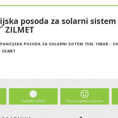
ijska posoda za solarni sistem
1˝ ZILMET
PANZIJSKA POSODA ZA SOLARNI SISTEM 150L 10BAR - SOL
:
ZILMET
Kvalitetni izdelki
Prijazna spletna trgovina