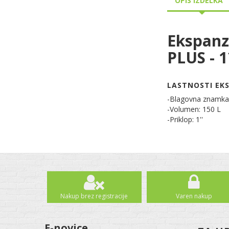
OPIS IZDELKA
Ekspanz
PLUS - 
LASTNOSTI EKS
-Blagovna znamka
-Volumen: 150 L
-Priklop: 1''
Nakup brez registracije
Varen nakup
E-novice