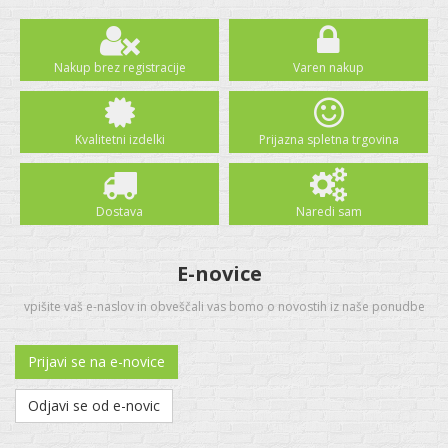
Nakup brez registracije
Varen nakup
Kvalitetni izdelki
Prijazna spletna trgovina
Dostava
Naredi sam
E-novice
vpišite vaš e-naslov in obveščali vas bomo o novostih iz naše ponudbe
Prijavi se na e-novice
Odjavi se od e-novic