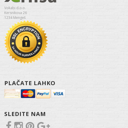
Vokabi d.o.o.
Kersnikova 26
1234 Mengeš
PLAČATE LAHKO
SLEDITE NAM