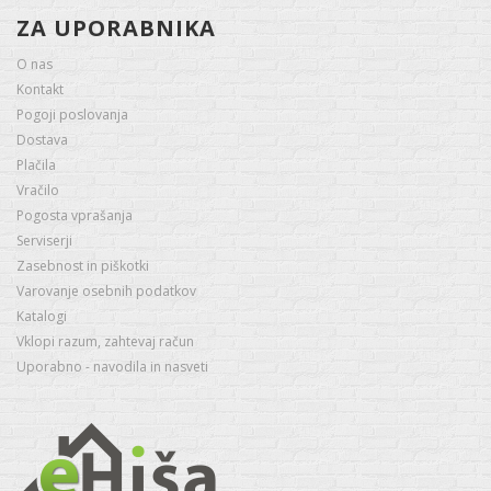
ZA UPORABNIKA
O nas
Kontakt
Pogoji poslovanja
Dostava
Plačila
Vračilo
Pogosta vprašanja
Serviserji
Zasebnost in piškotki
Varovanje osebnih podatkov
Katalogi
Vklopi razum, zahtevaj račun
Uporabno - navodila in nasveti