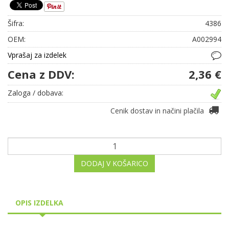
Šifra:
4386
OEM:
A002994
Vprašaj za izdelek
Cena z DDV:
2,36 €
Zaloga / dobava:
Cenik dostav in načini plačila
DODAJ V KOŠARICO
OPIS IZDELKA