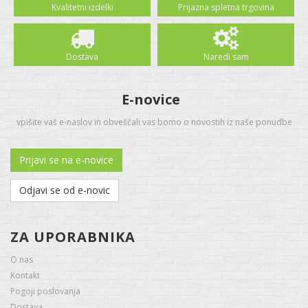
Kvalitetni izdelki
Prijazna spletna trgovina
Dostava
Naredi sam
E-novice
vpišite vaš e-naslov in obveščali vas bomo o novostih iz naše ponudbe
Prijavi se na e-novice
Odjavi se od e-novic
ZA UPORABNIKA
O nas
Kontakt
Pogoji poslovanja
Dostava