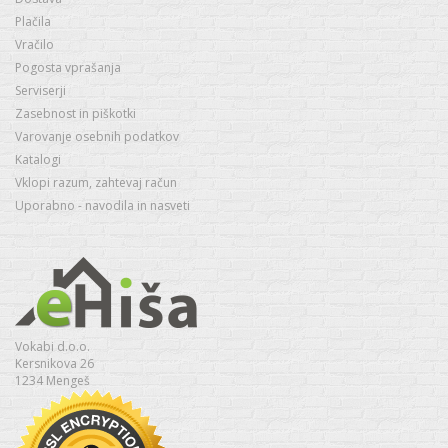
Plačila
Vračilo
Pogosta vprašanja
Serviserji
Zasebnost in piškotki
Varovanje osebnih podatkov
Katalogi
Vklopi razum, zahtevaj račun
Uporabno - navodila in nasveti
Vokabi d.o.o.
Kersnikova 26
1234 Mengeš