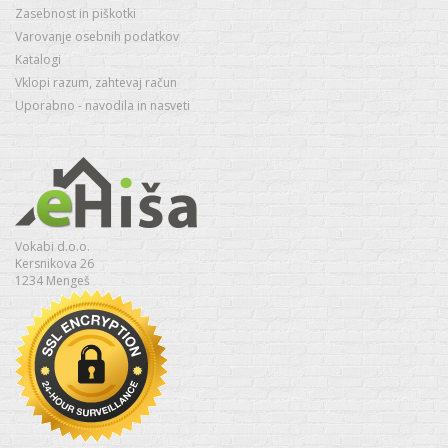
Zasebnost in piškotki
Varovanje osebnih podatkov
Katalogi
Vklopi razum, zahtevaj račun
Uporabno - navodila in nasveti
Vokabi d.o.o.
Kersnikova 26
1234 Mengeš