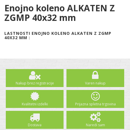
Enojno koleno ALKATEN Z
ZGMP 40x32 mm
LASTNOSTI ENOJNO KOLENO ALKATEN Z ZGMP
40X32 MM :
Nakup brez registracije
Varen nakup
Kvalitetni izdelki
Prijazna spletna trgovina
Dostava
Naredi sam