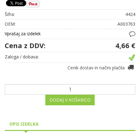
Šifra:
4424
OEM:
A003763
Vprašaj za izdelek
Cena z DDV:
4,66 €
Zaloga / dobava:
Cenik dostav in načini plačila
DODAJ V KOŠARICO
OPIS IZDELKA