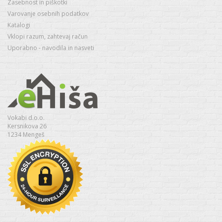
Zasebnost in piškotki
Varovanje osebnih podatkov
Katalogi
Vklopi razum, zahtevaj račun
Uporabno - navodila in nasveti
Vokabi d.o.o.
Kersnikova 26
1234 Mengeš