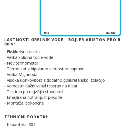
LASTNOSTI GRELNIK VODE - BOJLER ARISTON PRO R
80 V:
- Ekskluzivna oblika
- Velika količina tople vode
- Nov termometer
- Termostat z bipolarno varnostno napravo
- Velika Mg anoda
- Visoka učinkovitost z dodatno poliuretansko izolacijo
- Varnostni tlačni ventil testiran na 8 bar
- Testiran po najvišjih standardih
- Emajlirana notranjost posode
- Montaža: pokončna
TEHNIČNI PODATKI:
- Kapaciteta: 80 l