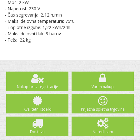
- Moč: 2 kW
- Napetost: 230 V
- Čas segrevanja: 2,12 h,min
- Maks. delovna temperatura: 75ºC
- Toplotne izgube: 1,22 kWh/24h
- Maks. delovni tlak: 8 barov
- Teža: 22 kg
Nakup brez registracije
Varen nakup
Kvalitetni izdelki
Prijazna spletna trgovina
Dostava
Naredi sam