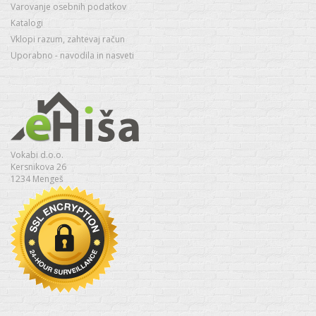
Varovanje osebnih podatkov
Katalogi
Vklopi razum, zahtevaj račun
Uporabno - navodila in nasveti
Vokabi d.o.o.
Kersnikova 26
1234 Mengeš