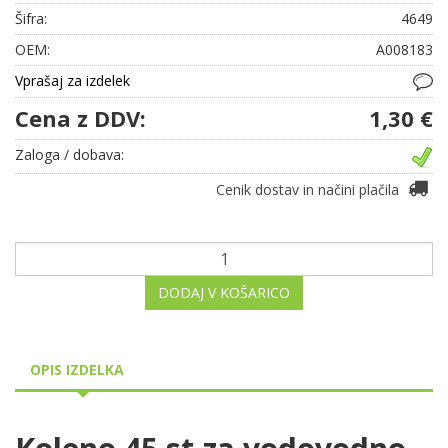
Šifra:
4649
OEM:
A008183
Vprašaj za izdelek
Cena z DDV:
1,30 €
Zaloga / dobava:
Cenik dostav in načini plačila
DODAJ V KOŠARICO
OPIS IZDELKA