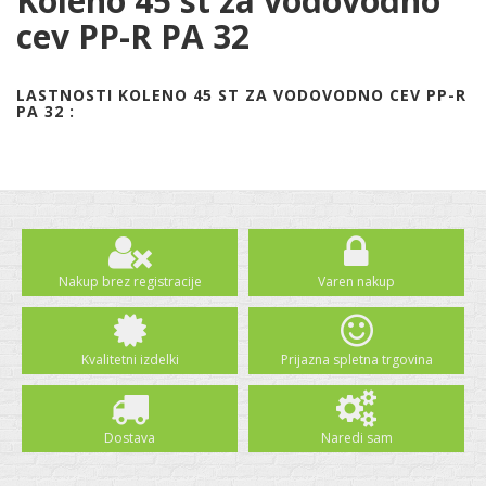
Koleno 45 st za vodovodno
cev PP-R PA 32
LASTNOSTI KOLENO 45 ST ZA VODOVODNO CEV PP-R
PA 32 :
Nakup brez registracije
Varen nakup
Kvalitetni izdelki
Prijazna spletna trgovina
Dostava
Naredi sam