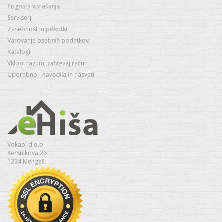
Pogosta vprašanja
Serviserji
Zasebnost in piškotki
Varovanje osebnih podatkov
Katalogi
Vklopi razum, zahtevaj račun
Uporabno - navodila in nasveti
Vokabi d.o.o.
Kersnikova 26
1234 Mengeš