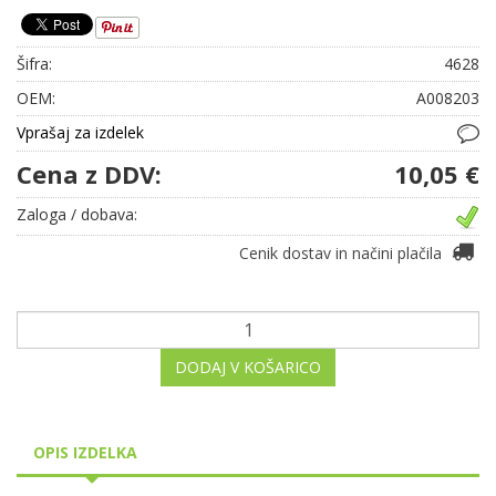
Šifra:
4628
OEM:
A008203
Vprašaj za izdelek
Cena z DDV:
10,05 €
Zaloga / dobava:
Cenik dostav in načini plačila
DODAJ V KOŠARICO
OPIS IZDELKA