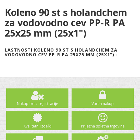
Koleno 90 st s holandchem
za vodovodno cev PP-R PA
25x25 mm (25x1")
LASTNOSTI KOLENO 90 ST S HOLANDCHEM ZA
VODOVODNO CEV PP-R PA 25X25 MM (25X1") :
Nakup brez registracije
Varen nakup
Kvalitetni izdelki
Prijazna spletna trgovina