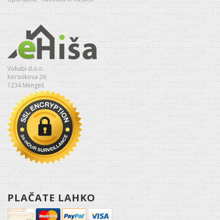
Vokabi d.o.o.
Kersnikova 26
1234 Mengeš
PLAČATE LAHKO