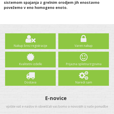
sistemom spajanja z grelnim orodjem jih enostavno
povežemo v eno homogeno enoto.
Nakup brez registracije
Varen nakup
Kvalitetni izdelki
Prijazna spletna trgovina
Dostava
Naredi sam
E-novice
vpišite vaš e-naslov in obveščali vas bomo o novostih iz naše ponudbe