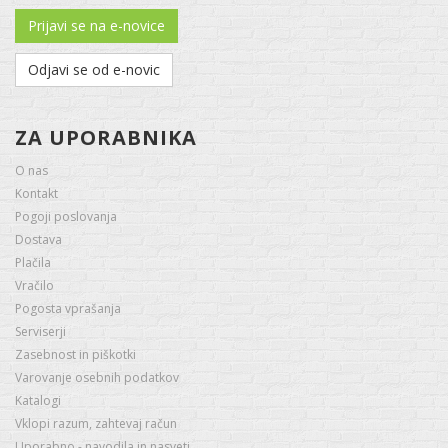
Prijavi se na e-novice
Odjavi se od e-novic
ZA UPORABNIKA
O nas
Kontakt
Pogoji poslovanja
Dostava
Plačila
Vračilo
Pogosta vprašanja
Serviserji
Zasebnost in piškotki
Varovanje osebnih podatkov
Katalogi
Vklopi razum, zahtevaj račun
Uporabno - navodila in nasveti