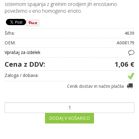
sistemom spajanja z grelnim orodjem jih enostavno
povežemo v eno homogeno enoto.
Šifra:
4639
OEM:
A008179
Vprašaj za izdelek
Cena z DDV:
1,06 €
Zaloga / dobava:
Cenik dostav in načini plačila
DODAJ V KOŠARICO