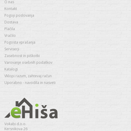
O nas
Kontakt
Pogoji poslovanja
Dostava
Plačila
Vračilo
Pogosta vprašanja
Serviserji
Zasebnost in piškotki
Varovanje osebnih podatkov
Katalogi
Vklopi razum, zahtevaj račun
Uporabno - navodila in nasveti
Vokabi d.o.o.
Kersnikova 26