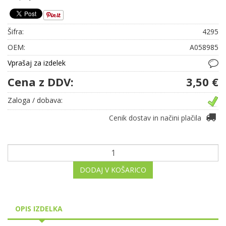
Šifra:
4295
OEM:
A058985
Vprašaj za izdelek
Cena z DDV:
3,50 €
Zaloga / dobava:
Cenik dostav in načini plačila
DODAJ V KOŠARICO
OPIS IZDELKA