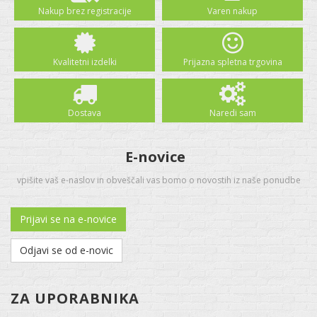
Nakup brez registracije
Varen nakup
Kvalitetni izdelki
Prijazna spletna trgovina
Dostava
Naredi sam
E-novice
vpišite vaš e-naslov in obveščali vas bomo o novostih iz naše ponudbe
Prijavi se na e-novice
Odjavi se od e-novic
ZA UPORABNIKA