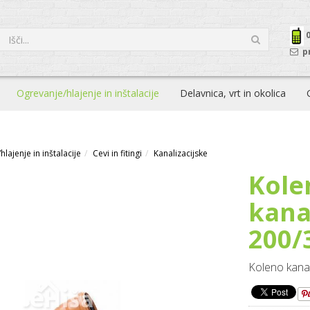
p
Ogrevanje/hlajenje in inštalacije
Delavnica, vrt in okolica
lajenje in inštalacije
Cevi in fitingi
Kanalizacijske
Kole
kana
200/
Koleno kanal