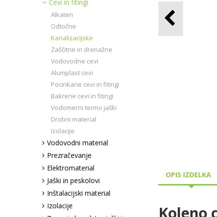
Cevi in fitingi
Alkaten
Odtočne
Kanalizacijske
Zaščitne in drenažne
Vodovodne cevi
Alumplast cevi
Pocinkane cevi in fitingi
Bakrene cevi in fitingi
Vodomerni termo jaški
Drobni material
Izolacije
Vodovodni material
Prezračevanje
Elektromaterial
OPIS IZDELKA
Jaški in peskolovi
Inštalacijski material
Izolacije
Koleno c