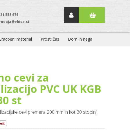
031 558 676
rodaja@ehisa.si
Gradbeni material
Prosti čas
Dom in nega
no cevi za
lizacijo PVC UK KGB
30 st
izacijske cevi premera 200 mm in kot 30 stopinj.