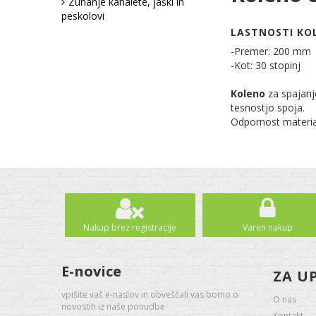
Zunanje kanalete, jaški in
peskolovi
LASTNOSTI KOL
-Premer: 200 mm
-Kot: 30 stopinj
Koleno
za spajan
tesnostjo spoja.
Odpornost materiala
Nakup brez registracije
Varen nakup
E-novice
ZA U
vpišite vaš e-naslov in obveščali vas bomo o
O nas
novostih iz naše ponudbe
Kontakt