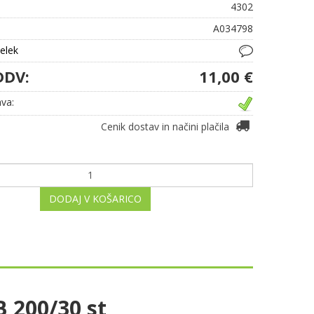
4302
A034798
delek
DDV:
11,00 €
va:
Cenik dostav in načini plačila
DODAJ V KOŠARICO
B 200/30 st