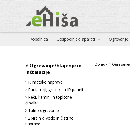
Kopalnica
Gospodinjski aparati
Ogrevanje
Domov
Ogrevanje/h
Ogrevanje/hlajenje in
inštalacije
Klimatske naprave
Radiatorji, grelniki in IR paneli
Peči, kamini in toplotne
črpalke
Talno ogrevanje
Zbiralniki vode in čistilne
naprave