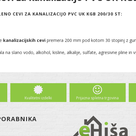
ENO CEVI ZA KANALIZACIJO PVC UK KGB 200/30 ST:
je
kanalizacijskih cevi
premera 200 mm pod kotom 30 stopinj z gum
 na slano vodo, alkohol, kisline, alkalije, sulfate, agresivne pline in 
Kvalitetni izdelki
Prijazna spletna trgovina
PORABNIKA