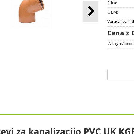
Šifra:
OEM:
Vprašaj za iz
Cena z 
Zaloga / doba
evi za kanalizacijo PVC UK KG