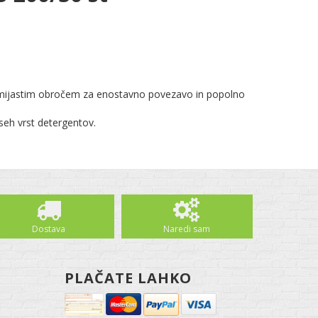
ijastim obročem za enostavno povezavo in popolno
vseh vrst detergentov.
Dostava
Naredi sam
PLAČATE LAHKO