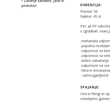
Zunanje kanalete, jaški in
DIMENZIJA:
peskolovi
Premer: 50
Naklon: 45 st
PVC ali PP odtočne
v zgradbah, manj 
-mehanska odpor
-popolna modularn
-odpornost na kem
-odpornost na vre
-dobro odnašanje o
-odpornost na vse 
-hitra in enostav
- samougasljivost
SPAJANJE:
Cevi in fitingi se 
vstavljamo gumeno