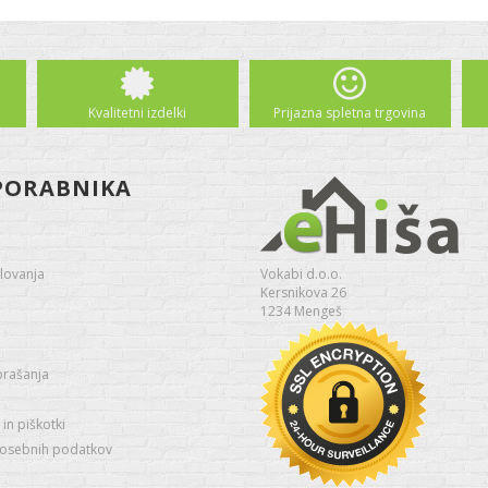
Kvalitetni izdelki
Prijazna spletna trgovina
PORABNIKA
lovanja
Vokabi d.o.o.
Kersnikova 26
1234 Mengeš
prašanja
in piškotki
 osebnih podatkov