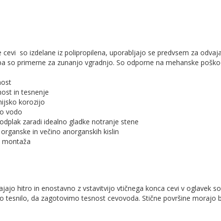
 cevi so izdelane iz polipropilena, uporabljajo se predvsem za odvaj
pa so primerne za zunanjo vgradnjo. So odporne na mehanske poškod
nost
ost in tesnenje
ijsko korozijo
lo vodo
dplak zaradi idealno gladke notranje stene
organske in večino anorganskih kislin
na montaža
spajajo hitro in enostavno z vstavitvijo vtičnega konca cevi v oglavek 
 tesnilo, da zagotovimo tesnost cevovoda. Stične površine morajo bi