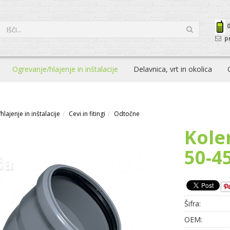
p
Ogrevanje/hlajenje in inštalacije
Delavnica, vrt in okolica
lajenje in inštalacije
Cevi in fitingi
Odtočne
Kole
50-4
Šifra:
OEM: