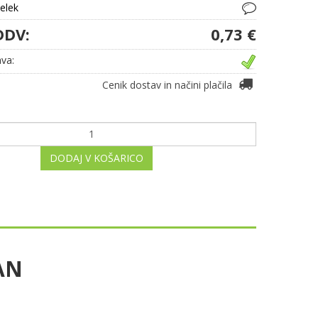
delek
DDV:
0,73 €
va:
Cenik dostav in načini plačila
DODAJ V KOŠARICO
TAN