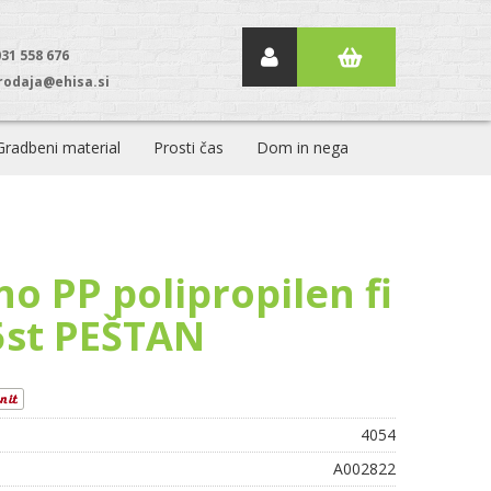
031 558 676
rodaja@ehisa.si
Gradbeni material
Prosti čas
Dom in nega
no PP polipropilen fi
5st PEŠTAN
4054
A002822