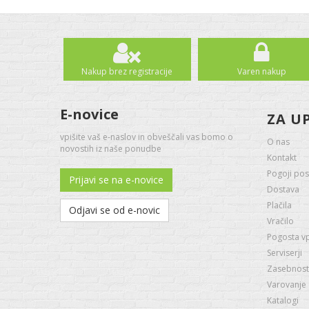
Nakup brez registracije
Varen nakup
E-novice
ZA U
vpišite vaš e-naslov in obveščali vas bomo o
O nas
novostih iz naše ponudbe
Kontakt
Pogoji pos
Prijavi se na e-novice
Dostava
Plačila
Odjavi se od e-novic
Vračilo
Pogosta v
Serviserji
Zasebnost 
Varovanje
Katalogi