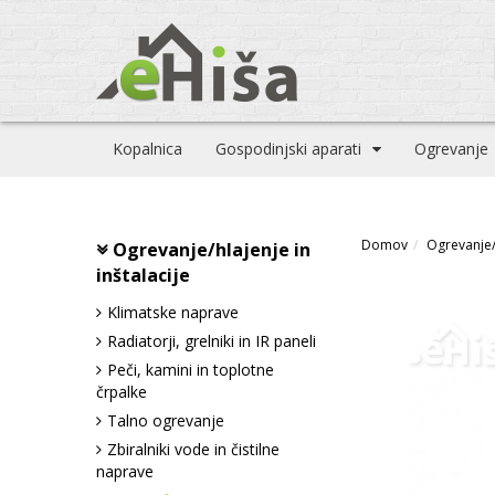
Kopalnica
Gospodinjski aparati
Ogrevanje
Domov
Ogrevanje/h
Ogrevanje/hlajenje in
inštalacije
Klimatske naprave
Radiatorji, grelniki in IR paneli
Peči, kamini in toplotne
črpalke
Talno ogrevanje
Zbiralniki vode in čistilne
naprave