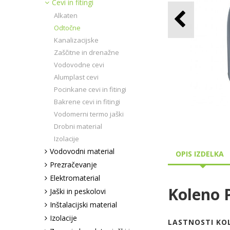
Cevi in fitingi
Alkaten
Odtočne
Kanalizacijske
Zaščitne in drenažne
Vodovodne cevi
Alumplast cevi
Pocinkane cevi in fitingi
Bakrene cevi in fitingi
Vodomerni termo jaški
Drobni material
Izolacije
Vodovodni material
OPIS IZDELKA
Prezračevanje
Elektromaterial
Koleno P
Jaški in peskolovi
Inštalacijski material
Izolacije
LASTNOSTI KOL