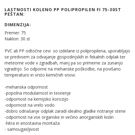
LASTNOSTI KOLENO PP POLIPROPILEN FI 75-30ST
PEŠTAN:
DIMENZIJA:
Premer: 75
Naklon: 30 st
PVC ali PP odtočne cevi so izdelane iz polipropilena, uporabljajo
se predvsem za odvajanje gospodinjskih in fekalnih odplak ter
meteorne vode v zgradbah, manj pa so primerne za zunanjo
vgradnjo. So odporne na mehanske poškodbe, na povišano
temperaturo in vrsto kemičnih snovi.
-mehanska odpornost
-popolna modularnost in tesnenje
-odpornost na kemijsko korozijo
-odpornost na vrelo vodo
-dobro odnašanje odplak zaradi idealno gladke notranje stene
-odpornost na vse organske in večino anorganskih kislin
-hitra in enostavna montaža
- samougasljivost