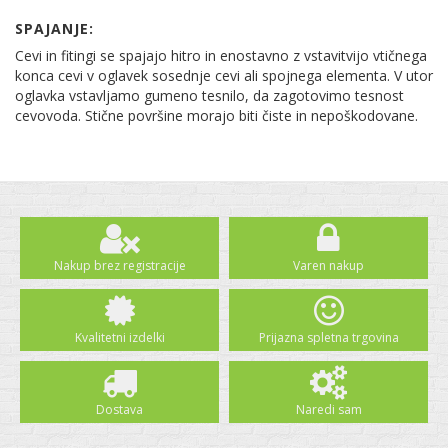
SPAJANJE:
Cevi in fitingi se spajajo hitro in enostavno z vstavitvijo vtičnega
konca cevi v oglavek sosednje cevi ali spojnega elementa. V utor
oglavka vstavljamo gumeno tesnilo, da zagotovimo tesnost
cevovoda. Stične površine morajo biti čiste in nepoškodovane.
Nakup brez registracije
Varen nakup
Kvalitetni izdelki
Prijazna spletna trgovina
Dostava
Naredi sam