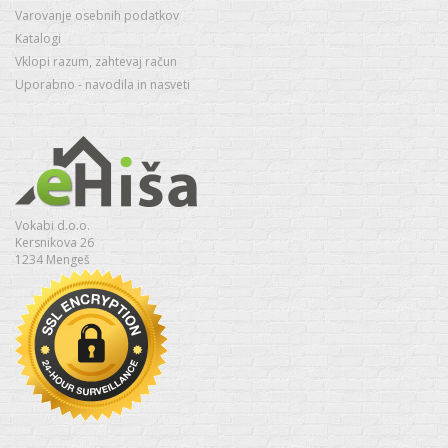
Varovanje osebnih podatkov
Katalogi
Vklopi razum, zahtevaj račun
Uporabno - navodila in nasveti
Vokabi d.o.o.
Kersnikova 26
1234 Mengeš