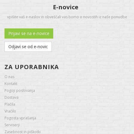
E-novice
vpišite vaš e-naslov in obveščali vas bomo o novostih iz naše ponudbe
Prijavi se na e-novice
Odjavi se od e-novic
ZA UPORABNIKA
O nas
Kontakt
Pogoji poslovanja
Dostava
Plačila
Vračilo
Pogosta vprašanja
Serviserji
Zasebnost in piškotki