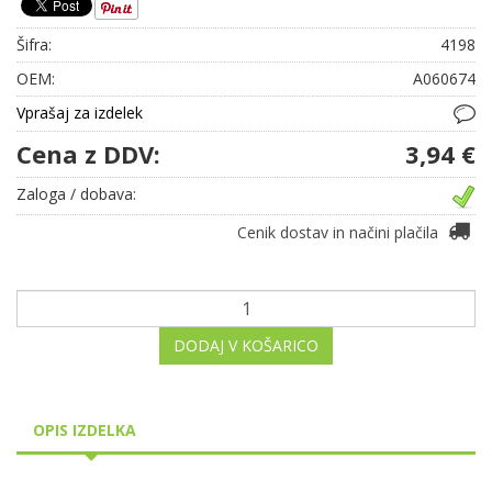
Šifra:
4198
OEM:
A060674
Vprašaj za izdelek
Cena z DDV:
3,94 €
Zaloga / dobava:
Cenik dostav in načini plačila
DODAJ V KOŠARICO
OPIS IZDELKA