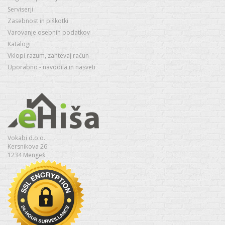
Serviserji
Zasebnost in piškotki
Varovanje osebnih podatkov
Katalogi
Vklopi razum, zahtevaj račun
Uporabno - navodila in nasveti
Vokabi d.o.o.
Kersnikova 26
1234 Mengeš