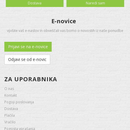
Dostava
Naredi sam
E-novice
vpišite vaš e-naslov in obveščali vas bomo o novostih iz naše ponudbe
Prijavi se na e-novice
Odjavi se od e-novic
ZA UPORABNIKA
O nas
Kontakt
Pogoji poslovanja
Dostava
Plačila
Vračilo
Pogosta vprašanja