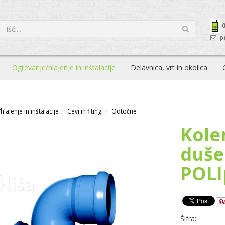
p
Ogrevanje/hlajenje in inštalacije
Delavnica, vrt in okolica
lajenje in inštalacije
Cevi in fitingi
Odtočne
Kolen
duše
POLI
Šifra: