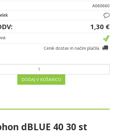
A060660
delek
DDV:
1,30 €
va:
Cenik dostav in načini plačila
DODAJ V KOŠARICO
phon dBLUE 40 30 st