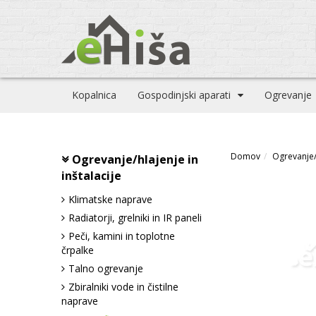
Kopalnica
Gospodinjski aparati
Ogrevanje
Domov
Ogrevanje/h
Ogrevanje/hlajenje in
inštalacije
Klimatske naprave
Radiatorji, grelniki in IR paneli
Peči, kamini in toplotne
črpalke
Talno ogrevanje
Zbiralniki vode in čistilne
naprave