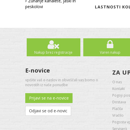
Zunanje kanalete, jaški in
peskolovi
LASTNOSTI KOL
Nakup brez registracije
Varen nakup
E-novice
ZA U
vpišite vaš e-naslov in obveščali vas bomo o
O nas
novostih iz naše ponudbe
Kontakt
Pogoji pos
Prijavi se na e-novice
Dostava
Plačila
Odjavi se od e-novic
Vračilo
Pogosta v
Serviserji