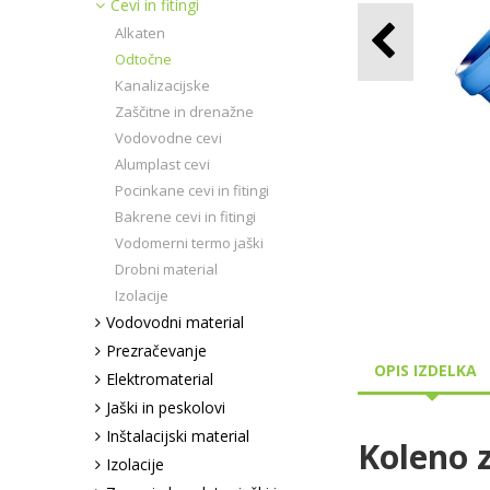
Cevi in fitingi
Alkaten
Odtočne
Kanalizacijske
Zaščitne in drenažne
Vodovodne cevi
Alumplast cevi
Pocinkane cevi in fitingi
Bakrene cevi in fitingi
Vodomerni termo jaški
Drobni material
Izolacije
Vodovodni material
Prezračevanje
OPIS IZDELKA
Elektromaterial
Jaški in peskolovi
Inštalacijski material
Koleno 
Izolacije