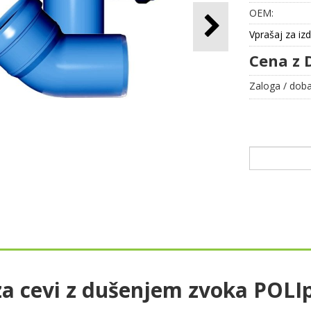
OEM:
Vprašaj za iz
Cena z 
Zaloga / doba
za cevi z dušenjem zvoka POLI