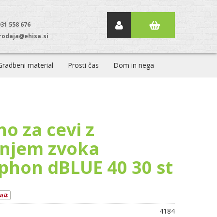
031 558 676
rodaja@ehisa.si
Gradbeni material
Prosti čas
Dom in nega
o za cevi z
njem zvoka
phon dBLUE 40 30 st
4184