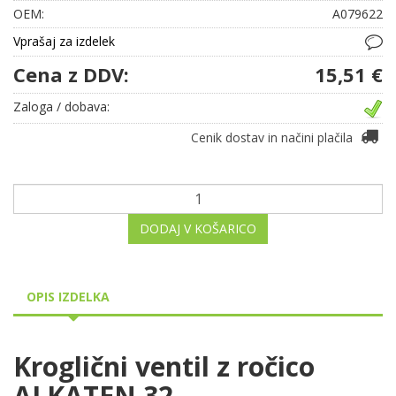
OEM:
A079622
Vprašaj za izdelek
Cena z DDV:
15,51 €
Zaloga / dobava:
Cenik dostav in načini plačila
DODAJ V KOŠARICO
OPIS IZDELKA
Kroglični ventil z ročico
ALKATEN 32