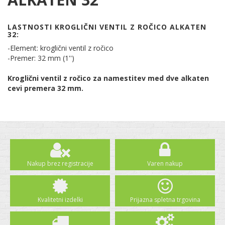
LASTNOSTI KROGLIČNI VENTIL Z ROČICO ALKATEN
32:
-Element: kroglični ventil z ročico
-Premer: 32 mm (1'')
Kroglični ventil z ročico za namestitev med dve alkaten
cevi premera 32 mm.
Nakup brez registracije
Varen nakup
Kvalitetni izdelki
Prijazna spletna trgovina