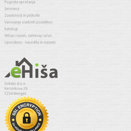
Pogosta vprašanja
Serviserji
Zasebnost in piškotki
Varovanje osebnih podatkov
Katalogi
Vklopi razum, zahtevaj račun
Uporabno - navodila in nasveti
Vokabi d.o.o.
Kersnikova 26
1234 Mengeš