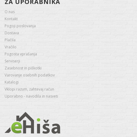
ZA UPORABNIKA
O nas
Kontakt
Pogoji poslovanja
Dostava
Plačila
Vračilo
Pogosta vprašanja
Serviserji
Zasebnost in piškotki
Varovanje osebnih podatkov
Katalogi
Vklopi razum, zahtevaj račun
Uporabno - navodila in nasveti