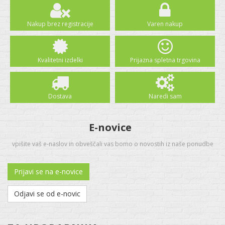
Nakup brez registracije
Varen nakup
Kvalitetni izdelki
Prijazna spletna trgovina
Dostava
Naredi sam
E-novice
vpišite vaš e-naslov in obveščali vas bomo o novostih iz naše ponudbe
Prijavi se na e-novice
Odjavi se od e-novic