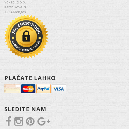
Vokabi d.o.o.
Kersnikova 26
1234 Mengeš
PLAČATE LAHKO
SLEDITE NAM