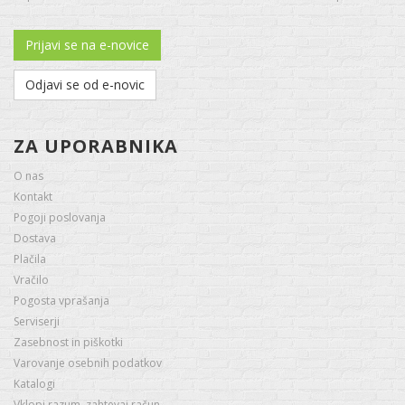
Prijavi se na e-novice
Odjavi se od e-novic
ZA UPORABNIKA
O nas
Kontakt
Pogoji poslovanja
Dostava
Plačila
Vračilo
Pogosta vprašanja
Serviserji
Zasebnost in piškotki
Varovanje osebnih podatkov
Katalogi
Vklopi razum, zahtevaj račun