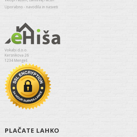
Uporabno - navodila in nasveti
Vokabi d.o.o.
Kersnikova 26
1234 Mengeš
PLAČATE LAHKO