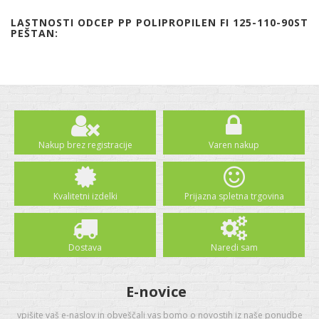
LASTNOSTI ODCEP PP POLIPROPILEN FI 125-110-90ST
PEŠTAN:
Nakup brez registracije
Varen nakup
Kvalitetni izdelki
Prijazna spletna trgovina
Dostava
Naredi sam
E-novice
vpišite vaš e-naslov in obveščali vas bomo o novostih iz naše ponudbe