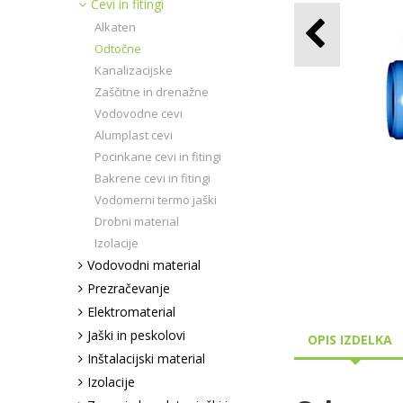
Cevi in fitingi
Alkaten
Odtočne
Kanalizacijske
Zaščitne in drenažne
Vodovodne cevi
Alumplast cevi
Pocinkane cevi in fitingi
Bakrene cevi in fitingi
Vodomerni termo jaški
Drobni material
Izolacije
Vodovodni material
Prezračevanje
Elektromaterial
Jaški in peskolovi
OPIS IZDELKA
Inštalacijski material
Izolacije