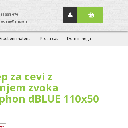
031 558 676
rodaja@ehisa.si
Gradbeni material
Prosti čas
Dom in nega
p za cevi z
njem zvoka
phon dBLUE 110x50