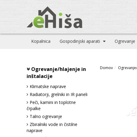
Kopalnica
Gospodinjski aparati
Ogrevanje
Domov
Ogrevanje/h
Ogrevanje/hlajenje in
inštalacije
Klimatske naprave
Radiatorji, grelniki in IR paneli
Peči, kamini in toplotne
črpalke
Talno ogrevanje
Zbiralniki vode in čistilne
naprave