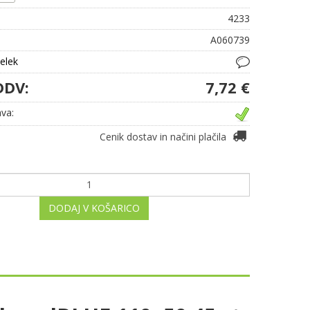
4233
A060739
delek
DDV:
7,72 €
va:
Cenik dostav in načini plačila
DODAJ V KOŠARICO