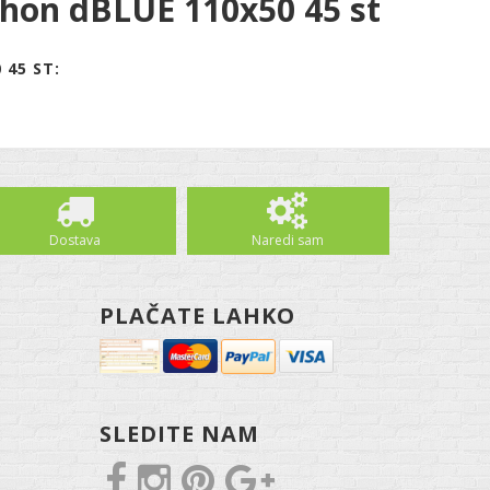
phon dBLUE 110x50 45 st
 45 ST:
Dostava
Naredi sam
PLAČATE LAHKO
SLEDITE NAM