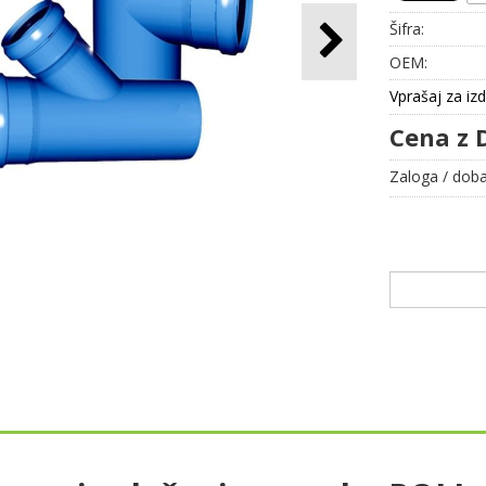
Šifra:
OEM:
Vprašaj za iz
Cena z 
Zaloga / doba