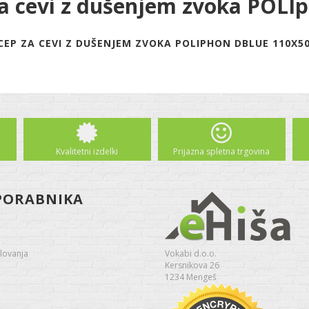
a cevi z dušenjem zvoka POLI
EP ZA CEVI Z DUŠENJEM ZVOKA POLIPHON DBLUE 110X50
Kvalitetni izdelki
Prijazna spletna trgovina
PORABNIKA
lovanja
Vokabi d.o.o.
Kersnikova 26
1234 Mengeš