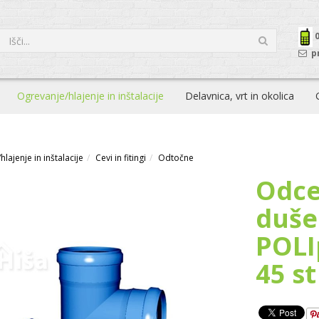
p
Ogrevanje/hlajenje in inštalacije
Delavnica, vrt in okolica
lajenje in inštalacije
Cevi in fitingi
Odtočne
Odce
duše
POLI
45 st