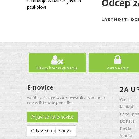
Odcep z
Zunanje kanalete, jaški in
peskolovi
LASTNOSTI ODC
Nakup brez registracije
Varen nakup
E-novice
ZA U
vpišite vaš e-naslov in obveščali vas bomo o
O nas
novostih iz naše ponudbe
Kontakt
Pogoji pos
Prijavi se na e-novice
Dostava
Plačila
Odjavi se od e-novic
Vračilo