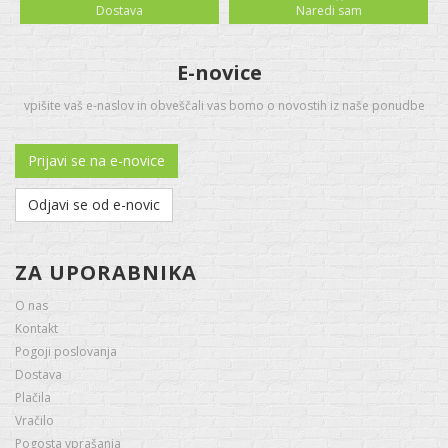
Dostava
Naredi sam
E-novice
vpišite vaš e-naslov in obveščali vas bomo o novostih iz naše ponudbe
Prijavi se na e-novice
Odjavi se od e-novic
ZA UPORABNIKA
O nas
Kontakt
Pogoji poslovanja
Dostava
Plačila
Vračilo
Pogosta vprašanja