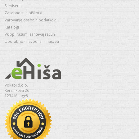
Serviserji
Zasebnost in piškotki
Varovanje osebnih podatkov
Katalogi
Vklopi razum, zahtevaj račun
Uporabno - navodila in nasveti
Vokabi d.o.o.
Kersnikova 26
1234 Mengeš