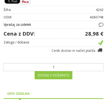
Šifra:
4242
OEM:
A060748
Vprašaj za izdelek
Cena z DDV:
28,98 €
Zaloga / dobava:
Cenik dostav in načini plačila
DODAJ V KOŠARICO
OPIS IZDELKA