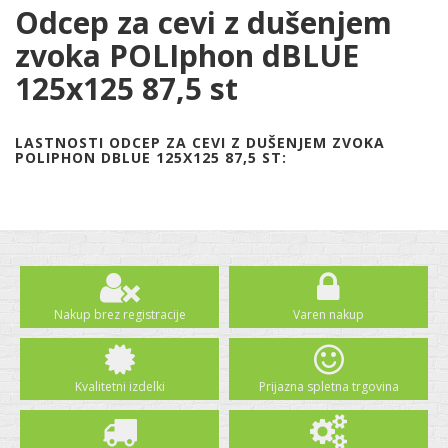
Odcep za cevi z dušenjem
zvoka POLIphon dBLUE
125x125 87,5 st
LASTNOSTI ODCEP ZA CEVI Z DUŠENJEM ZVOKA
POLIPHON DBLUE 125X125 87,5 ST:
Nakup brez registracije
Varen nakup
Kvalitetni izdelki
Prijazna spletna trgovina