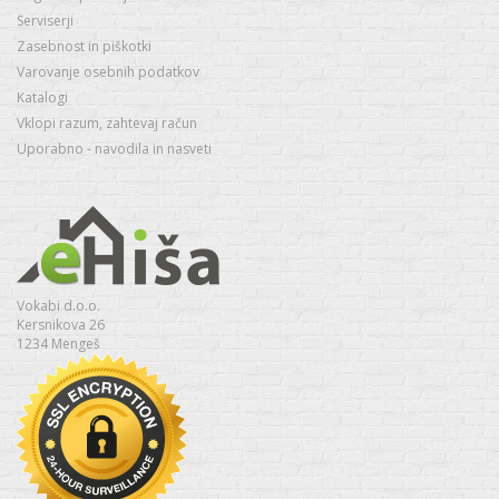
Serviserji
Zasebnost in piškotki
Varovanje osebnih podatkov
Katalogi
Vklopi razum, zahtevaj račun
Uporabno - navodila in nasveti
Vokabi d.o.o.
Kersnikova 26
1234 Mengeš