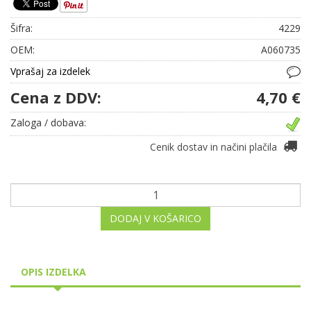
Šifra:
4229
OEM:
A060735
Vprašaj za izdelek
Cena z DDV:
4,70 €
Zaloga / dobava:
Cenik dostav in načini plačila
DODAJ V KOŠARICO
OPIS IZDELKA