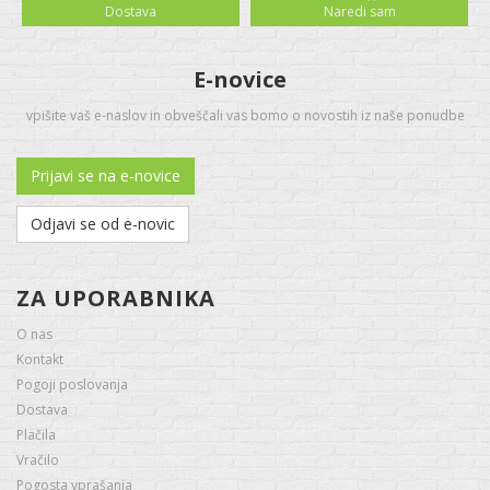
Dostava
Naredi sam
E-novice
vpišite vaš e-naslov in obveščali vas bomo o novostih iz naše ponudbe
Prijavi se na e-novice
Odjavi se od e-novic
ZA UPORABNIKA
O nas
Kontakt
Pogoji poslovanja
Dostava
Plačila
Vračilo
Pogosta vprašanja