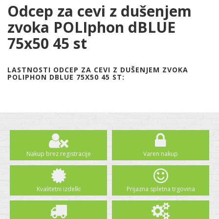
Odcep za cevi z dušenjem
zvoka POLIphon dBLUE
75x50 45 st
LASTNOSTI ODCEP ZA CEVI Z DUŠENJEM ZVOKA
POLIPHON DBLUE 75X50 45 ST:
Nakup brez registracije
Varen nakup
Kvalitetni izdelki
Prijazna spletna trgovina