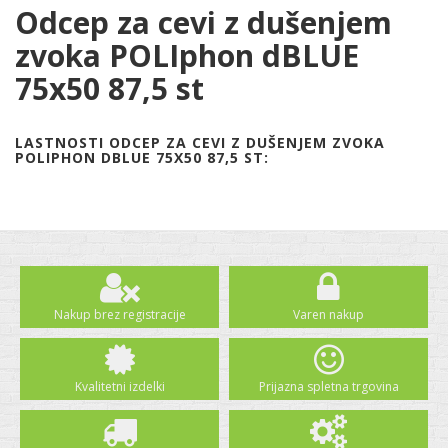
Odcep za cevi z dušenjem
zvoka POLIphon dBLUE
75x50 87,5 st
LASTNOSTI ODCEP ZA CEVI Z DUŠENJEM ZVOKA
POLIPHON DBLUE 75X50 87,5 ST:
Nakup brez registracije
Varen nakup
Kvalitetni izdelki
Prijazna spletna trgovina