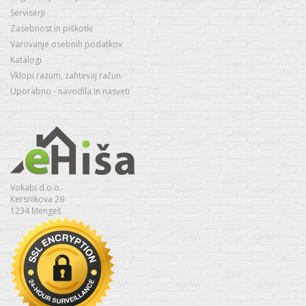
Serviserji
Zasebnost in piškotki
Varovanje osebnih podatkov
Katalogi
Vklopi razum, zahtevaj račun
Uporabno - navodila in nasveti
Vokabi d.o.o.
Kersnikova 26
1234 Mengeš