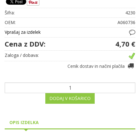
Šifra:
4230
OEM:
A060736
Vprašaj za izdelek
Cena z DDV:
4,70 €
Zaloga / dobava:
Cenik dostav in načini plačila
DODAJ V KOŠARICO
OPIS IZDELKA