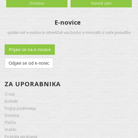
Dostava
Naredi sam
E-novice
vpišite vaš e-naslov in obveščali vas bomo o novostih iz naše ponudbe
Prijavi se na e-novice
Odjavi se od e-novic
ZA UPORABNIKA
O nas
Kontakt
Pogoji poslovanja
Dostava
Plačila
Vračilo
Pogosta vprašanja