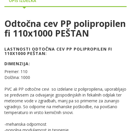
OPIS IZDELKA
Odtočna cev PP polipropilen
fi 110x1000 PEŠTAN
LASTNOSTI ODTOČNA CEV PP POLIPROPILEN FI
110X1000 PEŠTAN:
DIMENZIJA:
Premer: 110
Dolžina: 1000
PVC ali PP odtočne cevi so izdelane iz polipropilena, uporabljajo
se predvsem za odvajanje gospodinjskih in fekalnih odplak ter
meteorne vode v zgradbah, manj pa so primerne za zunanjo
vgradnjo. So odporne na mehanske poškodbe, na povišano
temperaturo in vrsto kemičnih snovi.
-mehanska odpornost
-popolna modularnost in tesnenje