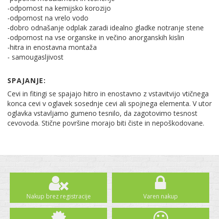
-odpornost na kemijsko korozijo
-odpornost na vrelo vodo
-dobro odnašanje odplak zaradi idealno gladke notranje stene
-odpornost na vse organske in večino anorganskih kislin
-hitra in enostavna montaža
- samougasljivost
SPAJANJE:
Cevi in fitingi se spajajo hitro in enostavno z vstavitvijo vtičnega
konca cevi v oglavek sosednje cevi ali spojnega elementa. V utor
oglavka vstavljamo gumeno tesnilo, da zagotovimo tesnost
cevovoda. Stične površine morajo biti čiste in nepoškodovane.
Nakup brez registracije
Varen nakup