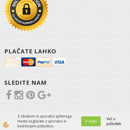
PLAČATE LAHKO
SLEDITE NAM
Z obiskom in uporabo spletnega
Več o
V redu
mesta soglašate z uporabo in
piškotkih
Izdelava spletne trgovine
beleženjem piškotkov.