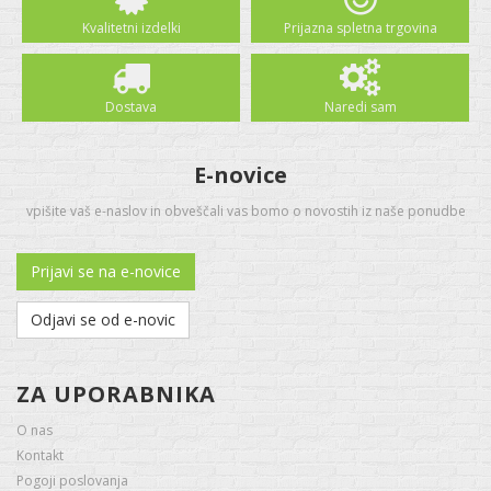
Kvalitetni izdelki
Prijazna spletna trgovina
Dostava
Naredi sam
E-novice
vpišite vaš e-naslov in obveščali vas bomo o novostih iz naše ponudbe
Prijavi se na e-novice
Odjavi se od e-novic
ZA UPORABNIKA
O nas
Kontakt
Pogoji poslovanja