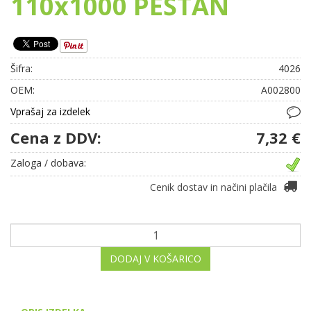
110x1000 PEŠTAN
Šifra:
4026
OEM:
A002800
Vprašaj za izdelek
Cena z DDV:
7,32 €
Zaloga / dobava:
Cenik dostav in načini plačila
DODAJ V KOŠARICO