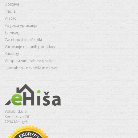
Dostava
Plačila
Vračilo
Pogosta vprašanja
Serviserji
Zasebnost in piškotki
Varovanje osebnih podatkov
Katalogi
Vklopi razum, zahtevaj račun
Uporabno - navodila in nasveti
Vokabi d.o.o.
Kersnikova 26
1234 Mengeš