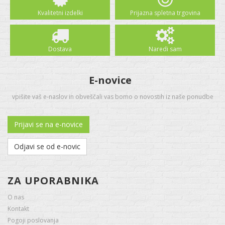
Kvalitetni izdelki
Prijazna spletna trgovina
Dostava
Naredi sam
E-novice
vpišite vaš e-naslov in obveščali vas bomo o novostih iz naše ponudbe
Prijavi se na e-novice
Odjavi se od e-novic
ZA UPORABNIKA
O nas
Kontakt
Pogoji poslovanja