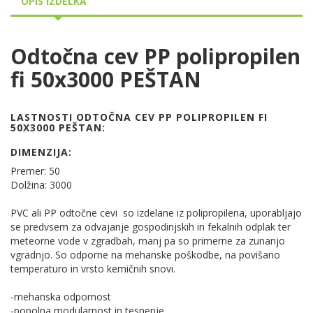
OPIS IZDELKA
Odtočna cev PP polipropilen
fi 50x3000 PEŠTAN
LASTNOSTI ODTOČNA CEV PP POLIPROPILEN FI
50X3000 PEŠTAN:
DIMENZIJA:
Premer: 50
Dolžina: 3000
PVC ali PP odtočne cevi so izdelane iz polipropilena, uporabljajo
se predvsem za odvajanje gospodinjskih in fekalnih odplak ter
meteorne vode v zgradbah, manj pa so primerne za zunanjo
vgradnjo. So odporne na mehanske poškodbe, na povišano
temperaturo in vrsto kemičnih snovi.
-mehanska odpornost
-popolna modularnost in tesnenje