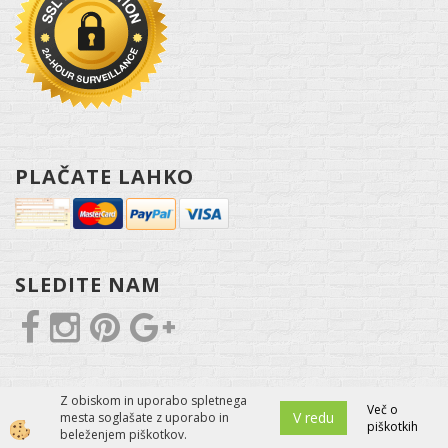
PLAČATE LAHKO
SLEDITE NAM
Z obiskom in uporabo spletnega
Več o
V redu
mesta soglašate z uporabo in
piškotkih
Izdelava spletne trgovine
beleženjem piškotkov.