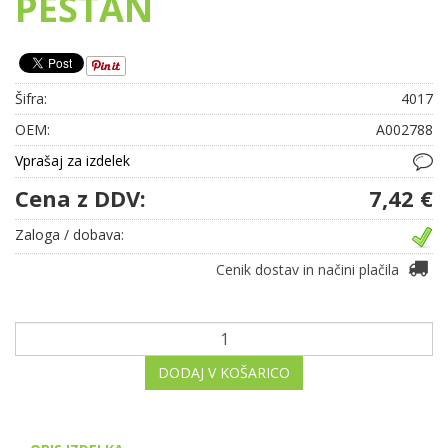
PEŠTAN
Šifra:
4017
OEM:
A002788
Vprašaj za izdelek
Cena z DDV:
7,42 €
Zaloga / dobava:
Cenik dostav in načini plačila
DODAJ V KOŠARICO