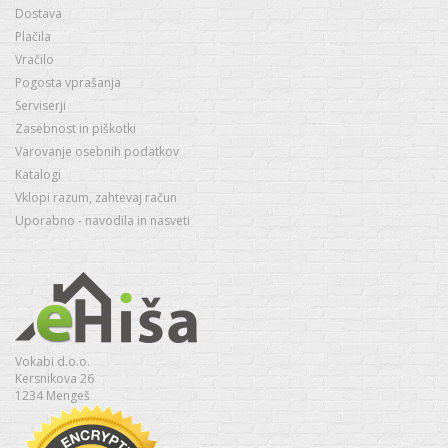
Dostava
Plačila
Vračilo
Pogosta vprašanja
Serviserji
Zasebnost in piškotki
Varovanje osebnih podatkov
Katalogi
Vklopi razum, zahtevaj račun
Uporabno - navodila in nasveti
Vokabi d.o.o.
Kersnikova 26
1234 Mengeš