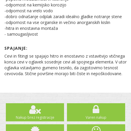
-odpornost na kemijsko korozijo
-odpornost na vrelo vodo
-dobro odnašanje odplak zaradi idealno gladke notranje stene
-odpornost na vse organske in večino anorganskih kislin
-hitra in enostavna montaža
- samougasljivost
SPAJANJE:
Cevi in fitingi se spajajo hitro in enostavno z vstavitvijo vtičnega
konca cevi v oglavek sosednje cevi ali spojnega elementa. V utor
oglavka vstavljamo gumeno tesnilo, da zagotovimo tesnost
cevovoda. Stične površine morajo biti čiste in nepoškodovane.
Nakup brez registracije
Varen nakup